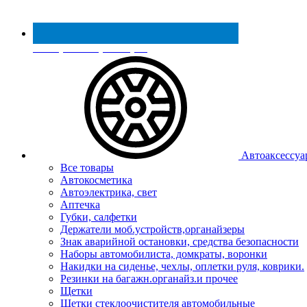
Реестр МинПромТорга
Автоаксессуа
Все товары
Автокосметика
Автоэлектрика, свет
Аптечка
Губки, салфетки
Держатели моб.устройств,органайзеры
Знак аварийной остановки, средства безопасности
Наборы автомобилиста, домкраты, воронки
Накидки на сиденье, чехлы, оплетки руля, коврики.
Резинки на багажн.органайз.и прочее
Щетки
Щетки стеклоочистителя автомобильные