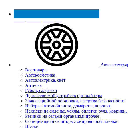
Реестр МинПромТорга
Автоаксессуа
Все товары
Автокосметика
Автоэлектрика, свет
Аптечка
Губки, салфетки
Держатели моб.устройств,органайзеры
Знак аварийной остановки, средства безопасности
Наборы автомобилиста, домкраты, воронки
Накидки на сиденье, чехлы, оплетки руля, коврики.
Резинки на багажн.органайз.и прочее
Солнцезащитные шторы,тонировочная пленка
Щетки