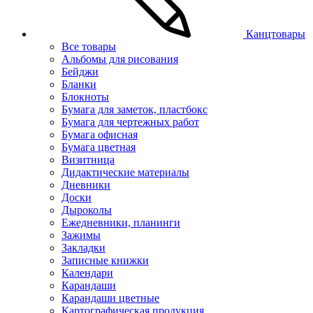
Канцтовары
Все товары
Альбомы для рисования
Бейджи
Бланки
Блокноты
Бумага для заметок, пластбокс
Бумага для чертежных работ
Бумага офисная
Бумага цветная
Визитница
Дидактические материалы
Дневники
Доски
Дыроколы
Ежедневники, планинги
Зажимы
Закладки
Записные книжки
Календари
Карандаши
Карандаши цветные
Картографическая продукция