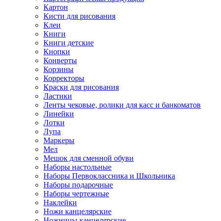
Картон
Кисти для рисования
Клеи
Книги
Книги детские
Кнопки
Конверты
Корзины
Корректоры
Краски для рисования
Ластики
Ленты чековые, ролики для касс и банкоматов
Линейки
Лотки
Лупа
Маркеры
Мел
Мешок для сменной обуви
Наборы настольные
Наборы Первоклассника и Школьника
Наборы подарочные
Наборы чертежные
Наклейки
Ножи канцелярские
Ножницы канцелярские