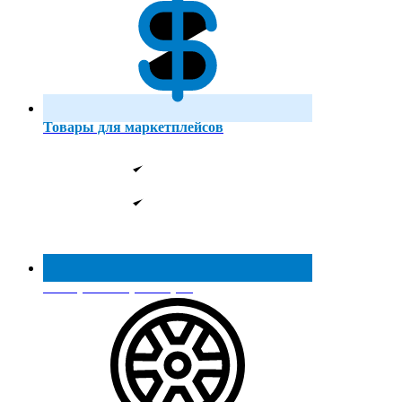
Товары для маркетплейсов
Реестр МинПромТорга