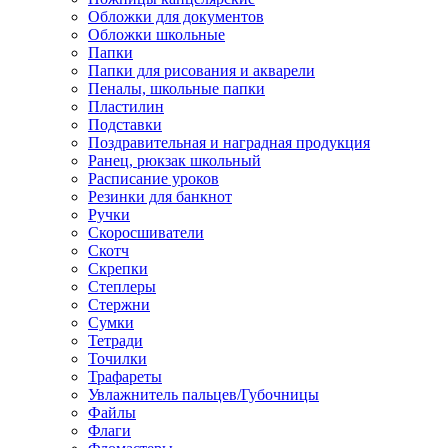
Обложки для документов
Обложки школьные
Папки
Папки для рисования и акварели
Пеналы, школьные папки
Пластилин
Подставки
Поздравительная и наградная продукция
Ранец, рюкзак школьный
Расписание уроков
Резинки для банкнот
Ручки
Скоросшиватели
Скотч
Скрепки
Степлеры
Стержни
Сумки
Тетради
Точилки
Трафареты
Увлажнитель пальцев/Губочницы
Файлы
Флаги