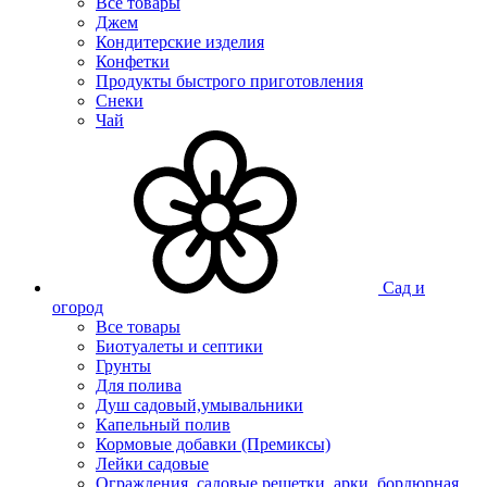
Все товары
Джем
Кондитерские изделия
Конфетки
Продукты быстрого приготовления
Снеки
Чай
Сад и
огород
Все товары
Биотуалеты и септики
Грунты
Для полива
Душ садовый,умывальники
Капельный полив
Кормовые добавки (Премиксы)
Лейки садовые
Ограждения, садовые решетки, арки, бордюрная