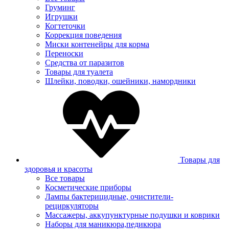
Груминг
Игрушки
Когтеточки
Коррекция поведения
Миски контенейры для корма
Переноски
Средства от паразитов
Товары для туалета
Шлейки, поводки, ошейники, намордники
Товары для
здоровья и красоты
Все товары
Косметические приборы
Лампы бактерицидные, очистители-
рециркуляторы
Массажеры, аккупунктурные подушки и коврики
Наборы для маникюра,педикюра