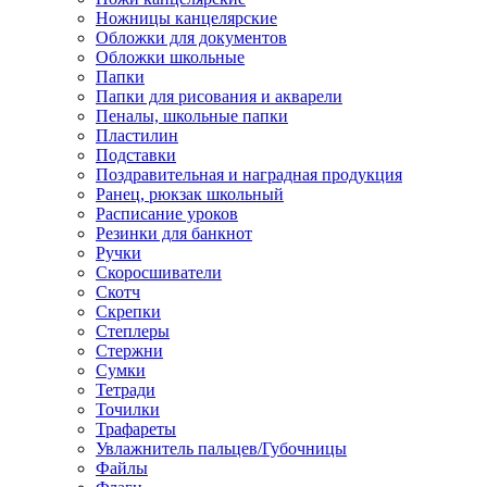
Ножницы канцелярские
Обложки для документов
Обложки школьные
Папки
Папки для рисования и акварели
Пеналы, школьные папки
Пластилин
Подставки
Поздравительная и наградная продукция
Ранец, рюкзак школьный
Расписание уроков
Резинки для банкнот
Ручки
Скоросшиватели
Скотч
Скрепки
Степлеры
Стержни
Сумки
Тетради
Точилки
Трафареты
Увлажнитель пальцев/Губочницы
Файлы