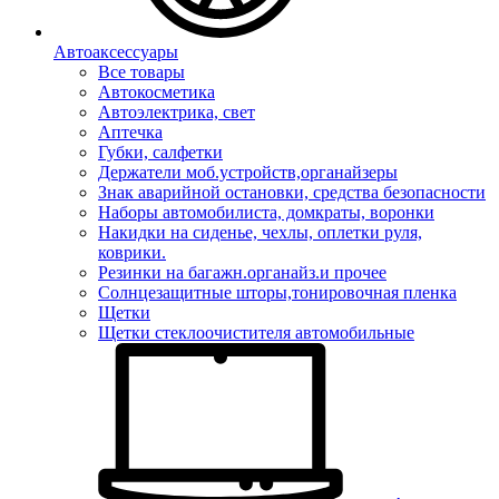
Автоаксессуары
Все товары
Автокосметика
Автоэлектрика, свет
Аптечка
Губки, салфетки
Держатели моб.устройств,органайзеры
Знак аварийной остановки, средства безопасности
Наборы автомобилиста, домкраты, воронки
Накидки на сиденье, чехлы, оплетки руля,
коврики.
Резинки на багажн.органайз.и прочее
Солнцезащитные шторы,тонировочная пленка
Щетки
Щетки стеклоочистителя автомобильные