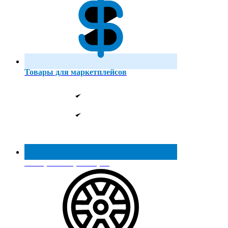
Товары для маркетплейсов
Реестр МинПромТорга