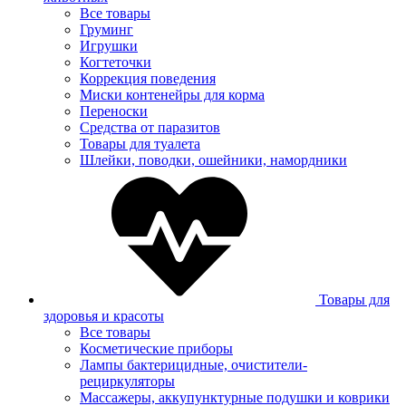
Все товары
Груминг
Игрушки
Когтеточки
Коррекция поведения
Миски контенейры для корма
Переноски
Средства от паразитов
Товары для туалета
Шлейки, поводки, ошейники, намордники
Товары для
здоровья и красоты
Все товары
Косметические приборы
Лампы бактерицидные, очистители-
рециркуляторы
Массажеры, аккупунктурные подушки и коврики