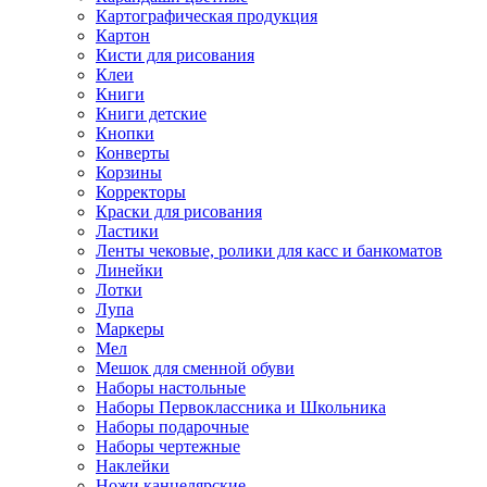
Картографическая продукция
Картон
Кисти для рисования
Клеи
Книги
Книги детские
Кнопки
Конверты
Корзины
Корректоры
Краски для рисования
Ластики
Ленты чековые, ролики для касс и банкоматов
Линейки
Лотки
Лупа
Маркеры
Мел
Мешок для сменной обуви
Наборы настольные
Наборы Первоклассника и Школьника
Наборы подарочные
Наборы чертежные
Наклейки
Ножи канцелярские