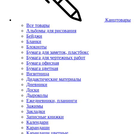
Канцтовары
Все товары
Альбомы для рисования
Бейджи
Бланки
Блокноты
Бумага для заметок, пластбокс
Бумага для чертежных работ
Бумага офисная
Бумага цветная
Визитница
Дидактические материалы
Дневники
Доски
Дыроколы
Ежедневники, планинги
Зажимы
Закладки
Записные книжки
Календари
Карандаши
Карандаши цветные