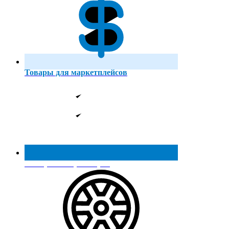
Товары для маркетплейсов
Реестр МинПромТорга