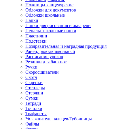
Ножницы канцелярские
Обложки для документов
Обложки школьные
Папки
Папки для рисования и акварели
Пеналы, школьные папки
Пластилин
Подставки
Поздравительная и наградная продукция
Ранец, рюкзак школьный
Расписание уроков
Резинки для банкнот
Ручки
Скоросшиватели
Скотч
Скрепки
Степлеры
Стержни
Сумки
Тетради
Точилки
Трафареты
Увлажнитель пальцев/Губочницы
Файлы