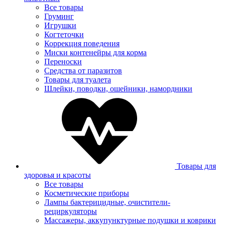
Все товары
Груминг
Игрушки
Когтеточки
Коррекция поведения
Миски контенейры для корма
Переноски
Средства от паразитов
Товары для туалета
Шлейки, поводки, ошейники, намордники
Товары для
здоровья и красоты
Все товары
Косметические приборы
Лампы бактерицидные, очистители-
рециркуляторы
Массажеры, аккупунктурные подушки и коврики