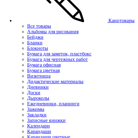
Канцтовары
Все товары
Альбомы для рисования
Бейджи
Бланки
Блокноты
Бумага для заметок, пластбокс
Бумага для чертежных работ
Бумага офисная
Бумага цветная
Визитница
Дидактические материалы
Дневники
Доски
Дыроколы
Ежедневники, планинги
Зажимы
Закладки
Записные книжки
Календари
Карандаши
Карандаши цветные