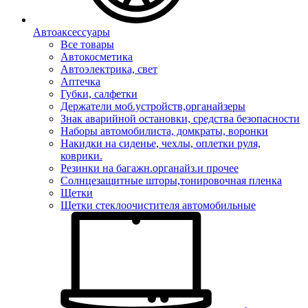
Автоаксессуары
Все товары
Автокосметика
Автоэлектрика, свет
Аптечка
Губки, салфетки
Держатели моб.устройств,органайзеры
Знак аварийной остановки, средства безопасности
Наборы автомобилиста, домкраты, воронки
Накидки на сиденье, чехлы, оплетки руля,
коврики.
Резинки на багажн.органайз.и прочее
Солнцезащитные шторы,тонировочная пленка
Щетки
Щетки стеклоочистителя автомобильные