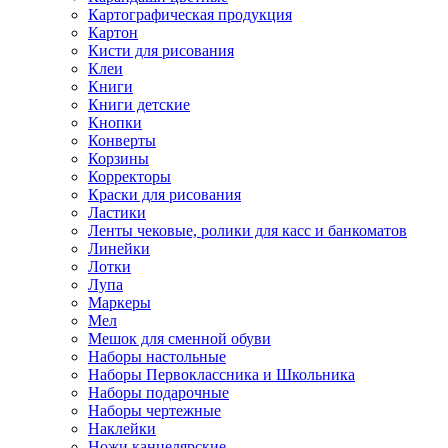
Картографическая продукция
Картон
Кисти для рисования
Клеи
Книги
Книги детские
Кнопки
Конверты
Корзины
Корректоры
Краски для рисования
Ластики
Ленты чековые, ролики для касс и банкоматов
Линейки
Лотки
Лупа
Маркеры
Мел
Мешок для сменной обуви
Наборы настольные
Наборы Первоклассника и Школьника
Наборы подарочные
Наборы чертежные
Наклейки
Ножи канцелярские