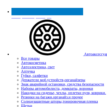
Реестр МинПромТорга
Автоаксессуа
Все товары
Автокосметика
Автоэлектрика, свет
Аптечка
Губки, салфетки
Держатели моб.устройств,органайзеры
Знак аварийной остановки, средства безопасности
Наборы автомобилиста, домкраты, воронки
Накидки на сиденье, чехлы, оплетки руля, коврики.
Резинки на багажн.органайз.и прочее
Солнцезащитные шторы,тонировочная пленка
Щетки