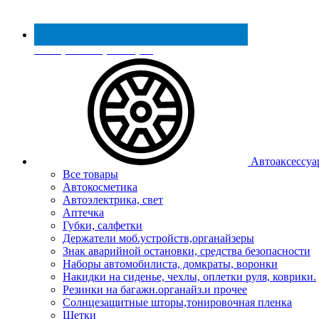
Реестр МинПромТорга
Автоаксессуа
Все товары
Автокосметика
Автоэлектрика, свет
Аптечка
Губки, салфетки
Держатели моб.устройств,органайзеры
Знак аварийной остановки, средства безопасности
Наборы автомобилиста, домкраты, воронки
Накидки на сиденье, чехлы, оплетки руля, коврики.
Резинки на багажн.органайз.и прочее
Солнцезащитные шторы,тонировочная пленка
Щетки