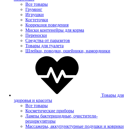
Все товары
Груминг
Игрушки
Когтеточки
Коррекция поведения
Миски контенейры для корма
Переноски
Средства от паразитов
Товары для туалета
Шлейки, поводки, ошейники, намордники
Товары для
здоровья и красоты
Все товары
Косметические приборы
Лампы бактерицидные, очистители-
рециркуляторы
Массажеры, аккупунктурные подушки и коврики