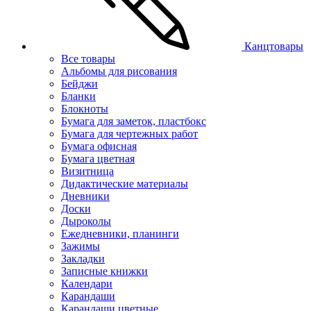
Канцтовары
Все товары
Альбомы для рисования
Бейджи
Бланки
Блокноты
Бумага для заметок, пластбокс
Бумага для чертежных работ
Бумага офисная
Бумага цветная
Визитница
Дидактические материалы
Дневники
Доски
Дыроколы
Ежедневники, планинги
Зажимы
Закладки
Записные книжки
Календари
Карандаши
Карандаши цветные