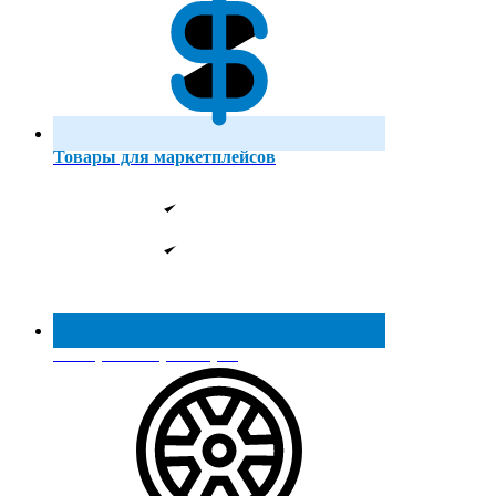
Товары для маркетплейсов
Реестр МинПромТорга