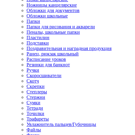
Ножницы канцелярские
Обложки для документов
Обложки школьные
Папки
Папки для рисования и акварели
Пеналы, школьные папки
Пластилин
Подставки
Поздравительная и наградная продукция
Ранец, рюкзак школьный
Расписание уроков
Резинки для банкнот
Ручки
Скоросшиватели
Скотч
Скрепки
Степлеры
Стержни
Сумки
Тетради
Точилки
Трафареты
Увлажнитель пальцев/Губочницы
Файлы