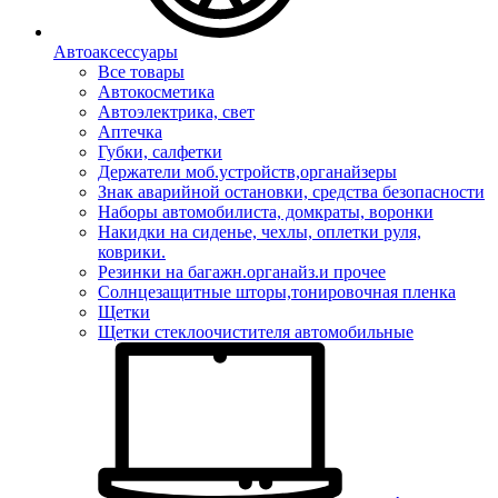
Автоаксессуары
Все товары
Автокосметика
Автоэлектрика, свет
Аптечка
Губки, салфетки
Держатели моб.устройств,органайзеры
Знак аварийной остановки, средства безопасности
Наборы автомобилиста, домкраты, воронки
Накидки на сиденье, чехлы, оплетки руля,
коврики.
Резинки на багажн.органайз.и прочее
Солнцезащитные шторы,тонировочная пленка
Щетки
Щетки стеклоочистителя автомобильные