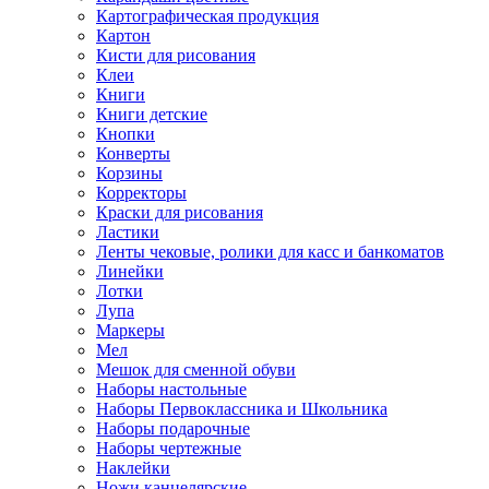
Картографическая продукция
Картон
Кисти для рисования
Клеи
Книги
Книги детские
Кнопки
Конверты
Корзины
Корректоры
Краски для рисования
Ластики
Ленты чековые, ролики для касс и банкоматов
Линейки
Лотки
Лупа
Маркеры
Мел
Мешок для сменной обуви
Наборы настольные
Наборы Первоклассника и Школьника
Наборы подарочные
Наборы чертежные
Наклейки
Ножи канцелярские