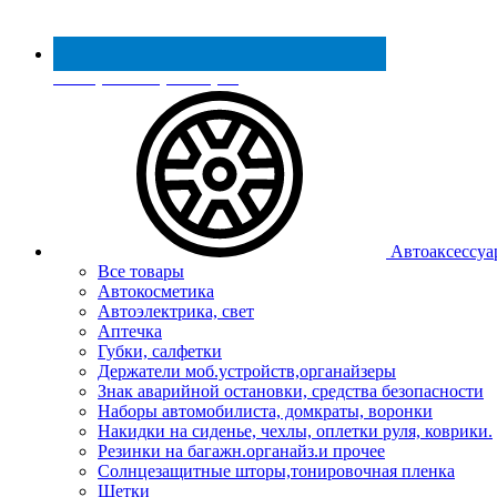
Реестр МинПромТорга
Автоаксессуа
Все товары
Автокосметика
Автоэлектрика, свет
Аптечка
Губки, салфетки
Держатели моб.устройств,органайзеры
Знак аварийной остановки, средства безопасности
Наборы автомобилиста, домкраты, воронки
Накидки на сиденье, чехлы, оплетки руля, коврики.
Резинки на багажн.органайз.и прочее
Солнцезащитные шторы,тонировочная пленка
Щетки