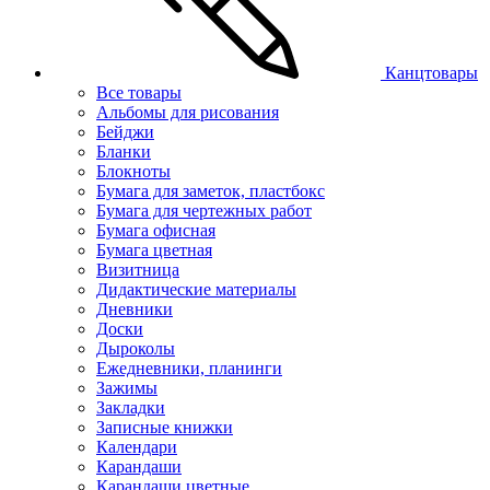
Канцтовары
Все товары
Альбомы для рисования
Бейджи
Бланки
Блокноты
Бумага для заметок, пластбокс
Бумага для чертежных работ
Бумага офисная
Бумага цветная
Визитница
Дидактические материалы
Дневники
Доски
Дыроколы
Ежедневники, планинги
Зажимы
Закладки
Записные книжки
Календари
Карандаши
Карандаши цветные