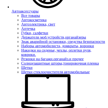
Автоаксессуары
Все товары
Автокосметика
Автоэлектрика, свет
Аптечка
Губки, салфетки
Держатели моб.устройств,органайзеры
Знак аварийной остановки, средства безопасности
Наборы автомобилиста, домкраты, воронки
Накидки на сиденье, чехлы, оплетки руля,
коврики.
Резинки на багажн.органайз.и прочее
Солнцезащитные шторы,тонировочная пленка
Щетки
Щетки стеклоочистителя автомобильные