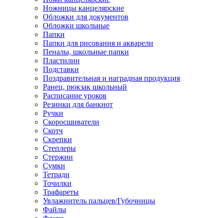
Ножницы канцелярские
Обложки для документов
Обложки школьные
Папки
Папки для рисования и акварели
Пеналы, школьные папки
Пластилин
Подставки
Поздравительная и наградная продукция
Ранец, рюкзак школьный
Расписание уроков
Резинки для банкнот
Ручки
Скоросшиватели
Скотч
Скрепки
Степлеры
Стержни
Сумки
Тетради
Точилки
Трафареты
Увлажнитель пальцев/Губочницы
Файлы