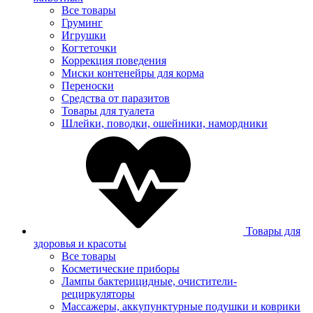
Все товары
Груминг
Игрушки
Когтеточки
Коррекция поведения
Миски контенейры для корма
Переноски
Средства от паразитов
Товары для туалета
Шлейки, поводки, ошейники, намордники
Товары для
здоровья и красоты
Все товары
Косметические приборы
Лампы бактерицидные, очистители-
рециркуляторы
Массажеры, аккупунктурные подушки и коврики