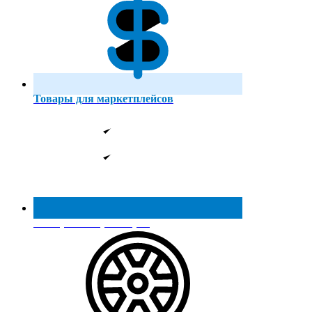
Товары для маркетплейсов
Реестр МинПромТорга