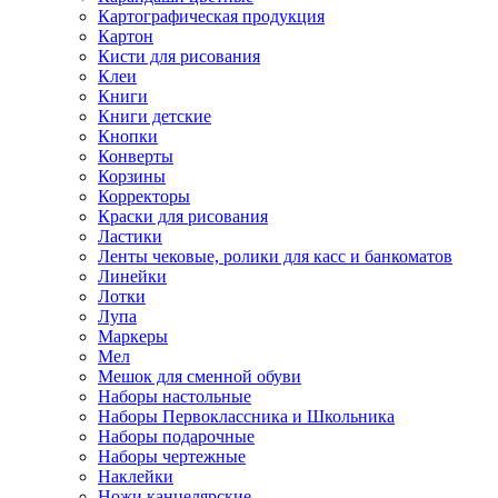
Картографическая продукция
Картон
Кисти для рисования
Клеи
Книги
Книги детские
Кнопки
Конверты
Корзины
Корректоры
Краски для рисования
Ластики
Ленты чековые, ролики для касс и банкоматов
Линейки
Лотки
Лупа
Маркеры
Мел
Мешок для сменной обуви
Наборы настольные
Наборы Первоклассника и Школьника
Наборы подарочные
Наборы чертежные
Наклейки
Ножи канцелярские