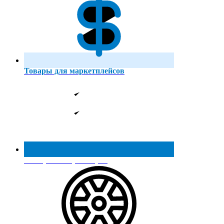
Товары для маркетплейсов
Реестр МинПромТорга