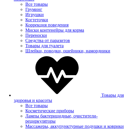
Все товары
Груминг
Игрушки
Когтеточки
Коррекция поведения
Миски контенейры для корма
Переноски
Средства от паразитов
Товары для туалета
Шлейки, поводки, ошейники, намордники
Товары для
здоровья и красоты
Все товары
Косметические приборы
Лампы бактерицидные, очистители-
рециркуляторы
Массажеры, аккупунктурные подушки и коврики