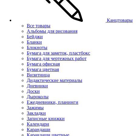
Канцтовары
Все товары
Альбомы для рисования
Бейджи
Бланки
Блокноты
Бумага для заметок, пластбокс
Бумага для чертежных работ
Бумага офисная
Бумага цветная
Визитница
Дидактические материалы
Дневники
Доски
Дыроколы
Ежедневники, планинги
Зажимы
Закладки
Записные книжки
Календари
Карандаши
Карандаши цветные