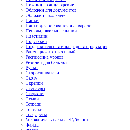
Ножницы канцелярские
Обложки для документов
Обложки школьные
Папки
Папки для рисования и акварели
Пеналы, школьные папки
Пластилин
Подставки
Поздравительная и наградная продукция
Ранец, рюкзак школьный
Расписание уроков
Резинки для банкнот
Ручки
Скоросшиватели
Скотч
Скрепки
Степлеры
Стержни
Сумки
Тетради
Точилки
Трафареты
Увлажнитель пальцев/Губочницы
Файлы