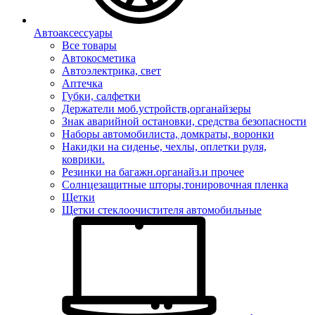
Автоаксессуары
Все товары
Автокосметика
Автоэлектрика, свет
Аптечка
Губки, салфетки
Держатели моб.устройств,органайзеры
Знак аварийной остановки, средства безопасности
Наборы автомобилиста, домкраты, воронки
Накидки на сиденье, чехлы, оплетки руля,
коврики.
Резинки на багажн.органайз.и прочее
Солнцезащитные шторы,тонировочная пленка
Щетки
Щетки стеклоочистителя автомобильные