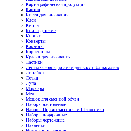
Картографическая продукция
Картон
Кисти для рисования
Клеи
Книги
Книги детские
Кнопки
Конверты
Корзины
Корректоры
Краски для рисования
Ластики
Ленты чековые, ролики для касс и банкоматов
Линейки
Лотки
Лупа
Маркеры
Мел
Мешок для сменной обуви
Наборы настольные
Наборы Первоклассника и Школьника
Наборы подарочные
Наборы чертежные
Наклейки
Ножи канцелярские