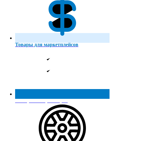
Товары для маркетплейсов
Реестр МинПромТорга