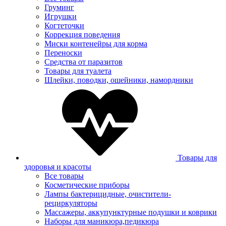
Груминг
Игрушки
Когтеточки
Коррекция поведения
Миски контенейры для корма
Переноски
Средства от паразитов
Товары для туалета
Шлейки, поводки, ошейники, намордники
Товары для
здоровья и красоты
Все товары
Косметические приборы
Лампы бактерицидные, очистители-
рециркуляторы
Массажеры, аккупунктурные подушки и коврики
Наборы для маникюра,педикюра