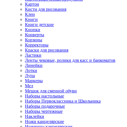
Картон
Кисти для рисования
Клеи
Книги
Книги детские
Кнопки
Конверты
Корзины
Корректоры
Краски для рисования
Ластики
Ленты чековые, ролики для касс и банкоматов
Линейки
Лотки
Лупа
Маркеры
Мел
Мешок для сменной обуви
Наборы настольные
Наборы Первоклассника и Школьника
Наборы подарочные
Наборы чертежные
Наклейки
Ножи канцелярские
Ножницы канцелярские