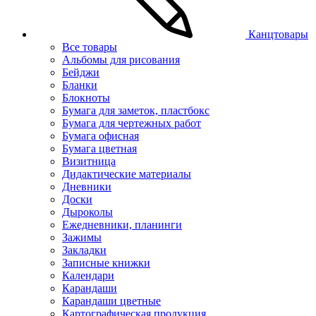
Канцтовары
Все товары
Альбомы для рисования
Бейджи
Бланки
Блокноты
Бумага для заметок, пластбокс
Бумага для чертежных работ
Бумага офисная
Бумага цветная
Визитница
Дидактические материалы
Дневники
Доски
Дыроколы
Ежедневники, планинги
Зажимы
Закладки
Записные книжки
Календари
Карандаши
Карандаши цветные
Картографическая продукция