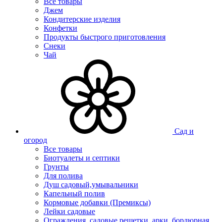
Все товары
Джем
Кондитерские изделия
Конфетки
Продукты быстрого приготовления
Снеки
Чай
Сад и
огород
Все товары
Биотуалеты и септики
Грунты
Для полива
Душ садовый,умывальники
Капельный полив
Кормовые добавки (Премиксы)
Лейки садовые
Ограждения, садовые решетки, арки, бордюрная