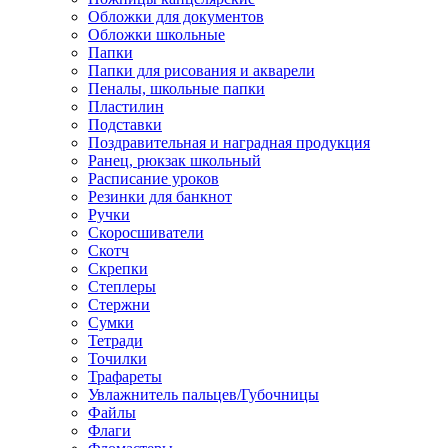
Обложки для документов
Обложки школьные
Папки
Папки для рисования и акварели
Пеналы, школьные папки
Пластилин
Подставки
Поздравительная и наградная продукция
Ранец, рюкзак школьный
Расписание уроков
Резинки для банкнот
Ручки
Скоросшиватели
Скотч
Скрепки
Степлеры
Стержни
Сумки
Тетради
Точилки
Трафареты
Увлажнитель пальцев/Губочницы
Файлы
Флаги