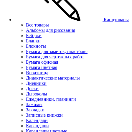
Канцтовары
Все товары
Альбомы для рисования
Бейджи
Бланки
Блокноты
Бумага для заметок, пластбокс
Бумага для чертежных работ
Бумага офисная
Бумага цветная
Визитница
Дидактические материалы
Дневники
Доски
Дыроколы
Ежедневники, планинги
Зажимы
Закладки
Записные книжки
Календари
Карандаши
Карандаши цветные