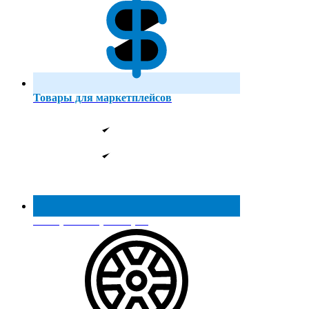
Товары для маркетплейсов
Реестр МинПромТорга