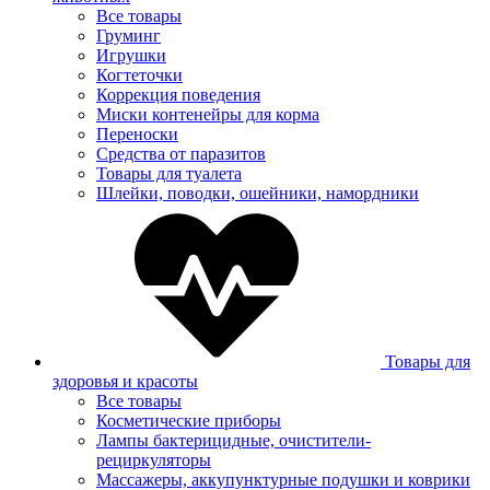
Все товары
Груминг
Игрушки
Когтеточки
Коррекция поведения
Миски контенейры для корма
Переноски
Средства от паразитов
Товары для туалета
Шлейки, поводки, ошейники, намордники
Товары для
здоровья и красоты
Все товары
Косметические приборы
Лампы бактерицидные, очистители-
рециркуляторы
Массажеры, аккупунктурные подушки и коврики