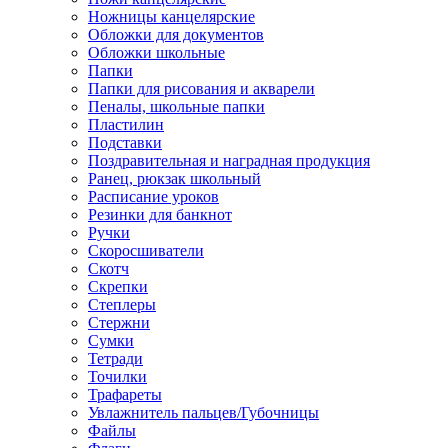
Ножницы канцелярские
Обложки для документов
Обложки школьные
Папки
Папки для рисования и акварели
Пеналы, школьные папки
Пластилин
Подставки
Поздравительная и наградная продукция
Ранец, рюкзак школьный
Расписание уроков
Резинки для банкнот
Ручки
Скоросшиватели
Скотч
Скрепки
Степлеры
Стержни
Сумки
Тетради
Точилки
Трафареты
Увлажнитель пальцев/Губочницы
Файлы