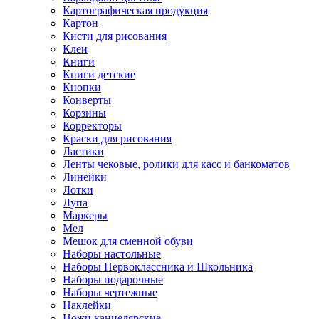
Картографическая продукция
Картон
Кисти для рисования
Клеи
Книги
Книги детские
Кнопки
Конверты
Корзины
Корректоры
Краски для рисования
Ластики
Ленты чековые, ролики для касс и банкоматов
Линейки
Лотки
Лупа
Маркеры
Мел
Мешок для сменной обуви
Наборы настольные
Наборы Первоклассника и Школьника
Наборы подарочные
Наборы чертежные
Наклейки
Ножи канцелярские