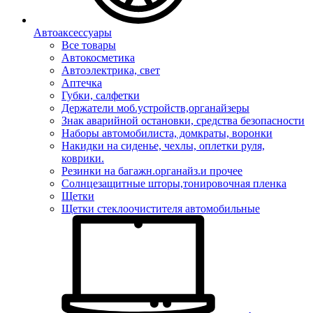
Автоаксессуары
Все товары
Автокосметика
Автоэлектрика, свет
Аптечка
Губки, салфетки
Держатели моб.устройств,органайзеры
Знак аварийной остановки, средства безопасности
Наборы автомобилиста, домкраты, воронки
Накидки на сиденье, чехлы, оплетки руля,
коврики.
Резинки на багажн.органайз.и прочее
Солнцезащитные шторы,тонировочная пленка
Щетки
Щетки стеклоочистителя автомобильные