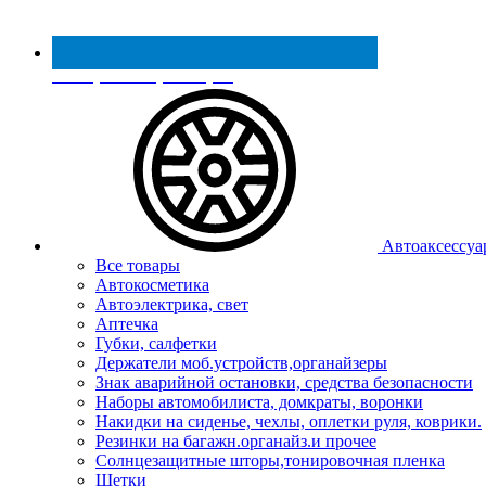
Реестр МинПромТорга
Автоаксессуа
Все товары
Автокосметика
Автоэлектрика, свет
Аптечка
Губки, салфетки
Держатели моб.устройств,органайзеры
Знак аварийной остановки, средства безопасности
Наборы автомобилиста, домкраты, воронки
Накидки на сиденье, чехлы, оплетки руля, коврики.
Резинки на багажн.органайз.и прочее
Солнцезащитные шторы,тонировочная пленка
Щетки