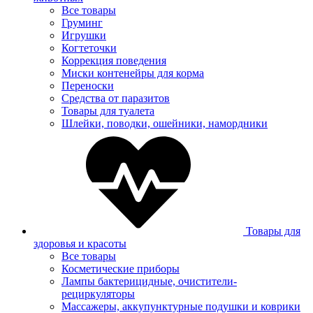
Все товары
Груминг
Игрушки
Когтеточки
Коррекция поведения
Миски контенейры для корма
Переноски
Средства от паразитов
Товары для туалета
Шлейки, поводки, ошейники, намордники
Товары для
здоровья и красоты
Все товары
Косметические приборы
Лампы бактерицидные, очистители-
рециркуляторы
Массажеры, аккупунктурные подушки и коврики