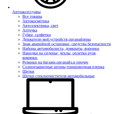
Автоаксессуары
Все товары
Автокосметика
Автоэлектрика, свет
Аптечка
Губки, салфетки
Держатели моб.устройств,органайзеры
Знак аварийной остановки, средства безопасности
Наборы автомобилиста, домкраты, воронки
Накидки на сиденье, чехлы, оплетки руля,
коврики.
Резинки на багажн.органайз.и прочее
Солнцезащитные шторы,тонировочная пленка
Щетки
Щетки стеклоочистителя автомобильные