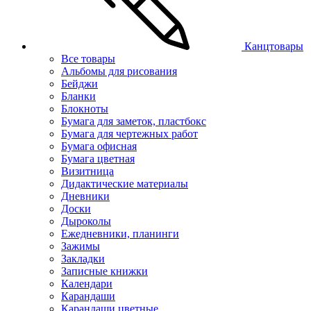
Канцтовары
Все товары
Альбомы для рисования
Бейджи
Бланки
Блокноты
Бумага для заметок, пластбокс
Бумага для чертежных работ
Бумага офисная
Бумага цветная
Визитница
Дидактические материалы
Дневники
Доски
Дыроколы
Ежедневники, планинги
Зажимы
Закладки
Записные книжки
Календари
Карандаши
Карандаши цветные