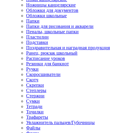
Ножницы канцелярские
Обложки для документов
Обложки школьные
Папки
Папки для рисования и акварели
Пеналы, школьные папки
Пластилин
Подставки
Поздравительная и наградная продукция
Ранец, рюкзак школьный
Расписание уроков
Резинки для банкнот
Ручки
Скоросшиватели
Скотч
Скрепки
Степлеры
Стержни
Сумки
Тетради
Точилки
Трафареты
Увлажнитель пальцев/Губочницы
Файлы