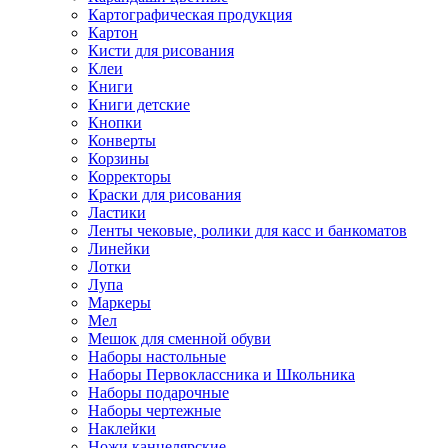
Картографическая продукция
Картон
Кисти для рисования
Клеи
Книги
Книги детские
Кнопки
Конверты
Корзины
Корректоры
Краски для рисования
Ластики
Ленты чековые, ролики для касс и банкоматов
Линейки
Лотки
Лупа
Маркеры
Мел
Мешок для сменной обуви
Наборы настольные
Наборы Первоклассника и Школьника
Наборы подарочные
Наборы чертежные
Наклейки
Ножи канцелярские