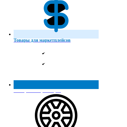
Товары для маркетплейсов
Реестр МинПромТорга