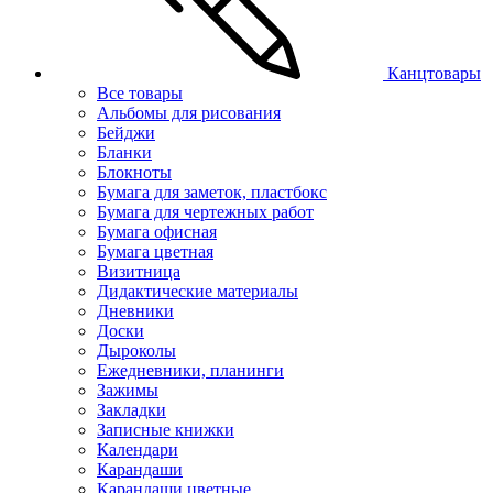
Канцтовары
Все товары
Альбомы для рисования
Бейджи
Бланки
Блокноты
Бумага для заметок, пластбокс
Бумага для чертежных работ
Бумага офисная
Бумага цветная
Визитница
Дидактические материалы
Дневники
Доски
Дыроколы
Ежедневники, планинги
Зажимы
Закладки
Записные книжки
Календари
Карандаши
Карандаши цветные