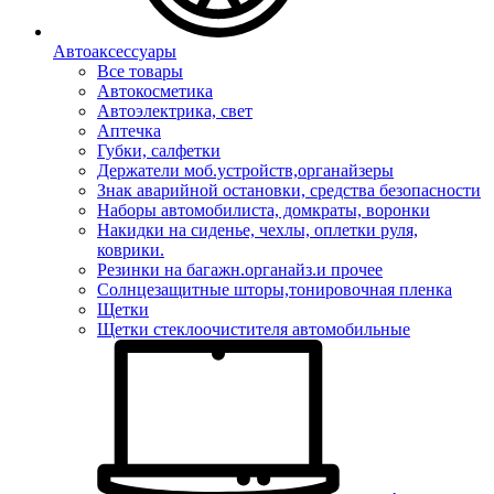
Автоаксессуары
Все товары
Автокосметика
Автоэлектрика, свет
Аптечка
Губки, салфетки
Держатели моб.устройств,органайзеры
Знак аварийной остановки, средства безопасности
Наборы автомобилиста, домкраты, воронки
Накидки на сиденье, чехлы, оплетки руля,
коврики.
Резинки на багажн.органайз.и прочее
Солнцезащитные шторы,тонировочная пленка
Щетки
Щетки стеклоочистителя автомобильные