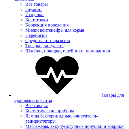
Все товары
Груминг
Игрушки
Когтеточки
Коррекция поведения
Миски контенейры для корма
Переноски
Средства от паразитов
Товары для туалета
Шлейки, поводки, ошейники, намордники
Товары для
здоровья и красоты
Все товары
Косметические приборы
Лампы бактерицидные, очистители-
рециркуляторы
Массажеры, аккупунктурные подушки и коврики