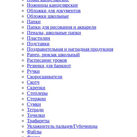
Ножницы канцелярские
Обложки для документов
Обложки школьные
Папки
Папки для рисования и акварели
Пеналы, школьные папки
Пластилин
Подставки
Поздравительная и наградная продукция
Ранец, рюкзак школьный
Расписание уроков
Резинки для банкнот
Ручки
Скоросшиватели
Скотч
Скрепки
Степлеры
Стержни
Сумки
Тетради
Точилки
Трафареты
Увлажнитель пальцев/Губочницы
Файлы