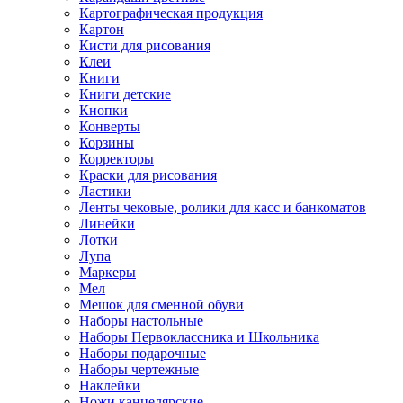
Картографическая продукция
Картон
Кисти для рисования
Клеи
Книги
Книги детские
Кнопки
Конверты
Корзины
Корректоры
Краски для рисования
Ластики
Ленты чековые, ролики для касс и банкоматов
Линейки
Лотки
Лупа
Маркеры
Мел
Мешок для сменной обуви
Наборы настольные
Наборы Первоклассника и Школьника
Наборы подарочные
Наборы чертежные
Наклейки
Ножи канцелярские