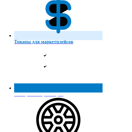
Товары для маркетплейсов
Реестр МинПромТорга