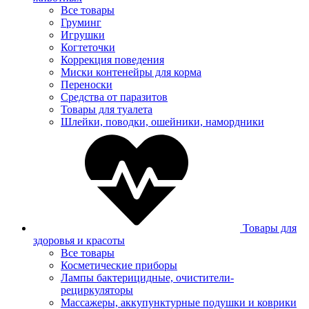
Все товары
Груминг
Игрушки
Когтеточки
Коррекция поведения
Миски контенейры для корма
Переноски
Средства от паразитов
Товары для туалета
Шлейки, поводки, ошейники, намордники
Товары для
здоровья и красоты
Все товары
Косметические приборы
Лампы бактерицидные, очистители-
рециркуляторы
Массажеры, аккупунктурные подушки и коврики