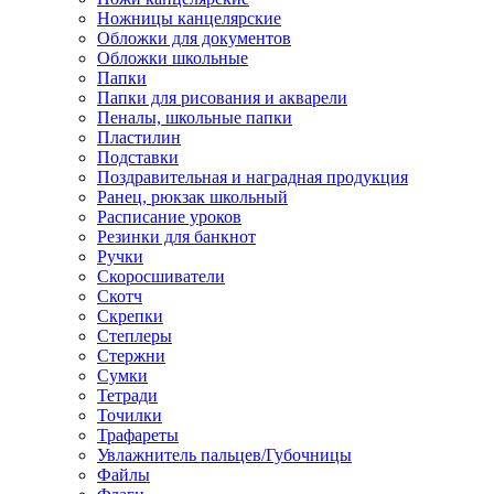
Ножницы канцелярские
Обложки для документов
Обложки школьные
Папки
Папки для рисования и акварели
Пеналы, школьные папки
Пластилин
Подставки
Поздравительная и наградная продукция
Ранец, рюкзак школьный
Расписание уроков
Резинки для банкнот
Ручки
Скоросшиватели
Скотч
Скрепки
Степлеры
Стержни
Сумки
Тетради
Точилки
Трафареты
Увлажнитель пальцев/Губочницы
Файлы