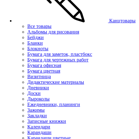
Канцтовары
Все товары
Альбомы для рисования
Бейджи
Бланки
Блокноты
Бумага для заметок, пластбокс
Бумага для чертежных работ
Бумага офисная
Бумага цветная
Визитница
Дидактические материалы
Дневники
Доски
Дыроколы
Ежедневники, планинги
Зажимы
Закладки
Записные книжки
Календари
Карандаши
Карандаши цветные