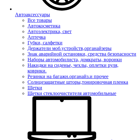
Автоаксессуары
Все товары
Автокосметика
Автоэлектрика, свет
Аптечка
Губки, салфетки
Держатели моб.устройств,органайзеры
Знак аварийной остановки, средства безопасности
Наборы автомобилиста, домкраты, воронки
Накидки на сиденье, чехлы, оплетки руля,
коврики.
Резинки на багажн.органайз.и прочее
Солнцезащитные шторы,тонировочная пленка
Щетки
Щетки стеклоочистителя автомобильные