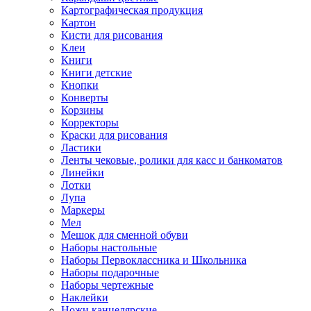
Картографическая продукция
Картон
Кисти для рисования
Клеи
Книги
Книги детские
Кнопки
Конверты
Корзины
Корректоры
Краски для рисования
Ластики
Ленты чековые, ролики для касс и банкоматов
Линейки
Лотки
Лупа
Маркеры
Мел
Мешок для сменной обуви
Наборы настольные
Наборы Первоклассника и Школьника
Наборы подарочные
Наборы чертежные
Наклейки
Ножи канцелярские