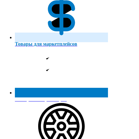
Товары для маркетплейсов
Реестр МинПромТорга