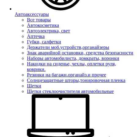
Автоаксессуары
Все товары
Автокосметика
Автоэлектрика, свет
Аптечка
Губки, салфетки
Держатели моб.устройств,органайзеры
Знак аварийной остановки, средства безопасности
Наборы автомобилиста, домкраты, воронки
Накидки на сиденье, чехлы, оплетки руля,
коврики.
Резинки на багажн.органайз.и прочее
Солнцезащитные шторы,тонировочная пленка
Щетки
Щетки стеклоочистителя автомобильные