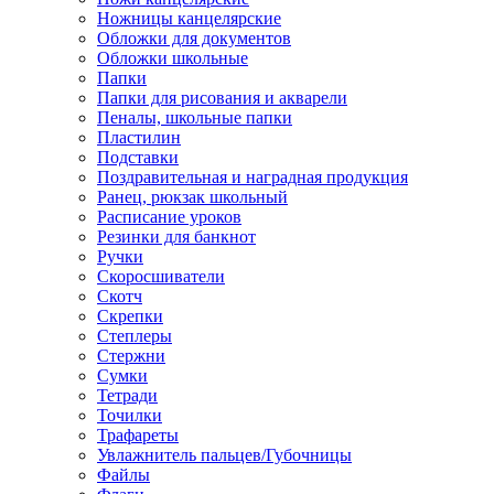
Ножницы канцелярские
Обложки для документов
Обложки школьные
Папки
Папки для рисования и акварели
Пеналы, школьные папки
Пластилин
Подставки
Поздравительная и наградная продукция
Ранец, рюкзак школьный
Расписание уроков
Резинки для банкнот
Ручки
Скоросшиватели
Скотч
Скрепки
Степлеры
Стержни
Сумки
Тетради
Точилки
Трафареты
Увлажнитель пальцев/Губочницы
Файлы