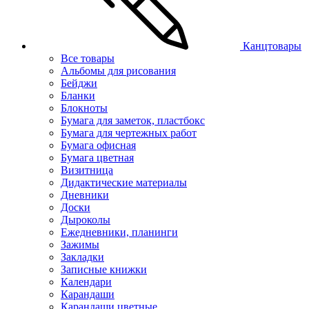
Канцтовары
Все товары
Альбомы для рисования
Бейджи
Бланки
Блокноты
Бумага для заметок, пластбокс
Бумага для чертежных работ
Бумага офисная
Бумага цветная
Визитница
Дидактические материалы
Дневники
Доски
Дыроколы
Ежедневники, планинги
Зажимы
Закладки
Записные книжки
Календари
Карандаши
Карандаши цветные