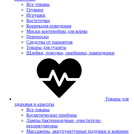
Все товары
Груминг
Игрушки
Когтеточки
Коррекция поведения
Миски контенейры для корма
Переноски
Средства от паразитов
Товары для туалета
Шлейки, поводки, ошейники, намордники
Товары для
здоровья и красоты
Все товары
Косметические приборы
Лампы бактерицидные, очистители-
рециркуляторы
Массажеры, аккупунктурные подушки и коврики