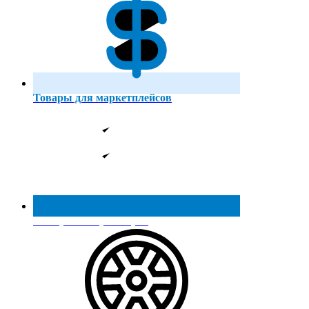
Товары для маркетплейсов
Реестр МинПромТорга