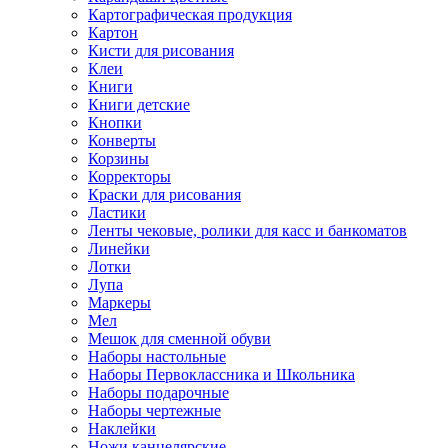
Картографическая продукция
Картон
Кисти для рисования
Клеи
Книги
Книги детские
Кнопки
Конверты
Корзины
Корректоры
Краски для рисования
Ластики
Ленты чековые, ролики для касс и банкоматов
Линейки
Лотки
Лупа
Маркеры
Мел
Мешок для сменной обуви
Наборы настольные
Наборы Первоклассника и Школьника
Наборы подарочные
Наборы чертежные
Наклейки
Ножи канцелярские