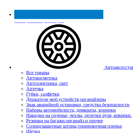
Реестр МинПромТорга
Автоаксессуа
Все товары
Автокосметика
Автоэлектрика, свет
Аптечка
Губки, салфетки
Держатели моб.устройств,органайзеры
Знак аварийной остановки, средства безопасности
Наборы автомобилиста, домкраты, воронки
Накидки на сиденье, чехлы, оплетки руля, коврики.
Резинки на багажн.органайз.и прочее
Солнцезащитные шторы,тонировочная пленка
Щетки