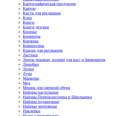
Картографическая продукция
Картон
Кисти для рисования
Клеи
Книги
Книги детские
Кнопки
Конверты
Корзины
Корректоры
Краски для рисования
Ластики
Ленты чековые, ролики для касс и банкоматов
Линейки
Лотки
Лупа
Маркеры
Мел
Мешок для сменной обуви
Наборы настольные
Наборы Первоклассника и Школьника
Наборы подарочные
Наборы чертежные
Наклейки
Ножи канцелярские