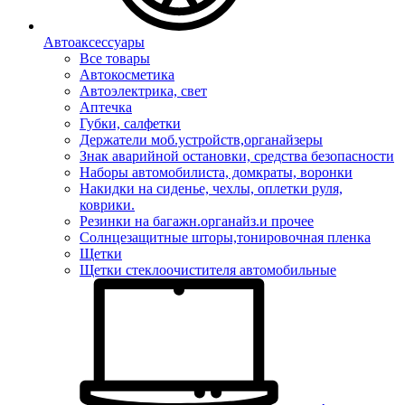
Автоаксессуары
Все товары
Автокосметика
Автоэлектрика, свет
Аптечка
Губки, салфетки
Держатели моб.устройств,органайзеры
Знак аварийной остановки, средства безопасности
Наборы автомобилиста, домкраты, воронки
Накидки на сиденье, чехлы, оплетки руля,
коврики.
Резинки на багажн.органайз.и прочее
Солнцезащитные шторы,тонировочная пленка
Щетки
Щетки стеклоочистителя автомобильные