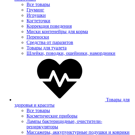
Все товары
Груминг
Игрушки
Когтеточки
Коррекция поведения
Миски контенейры для корма
Переноски
Средства от паразитов
Товары для туалета
Шлейки, поводки, ошейники, намордники
Товары для
здоровья и красоты
Все товары
Косметические приборы
Лампы бактерицидные, очистители-
рециркуляторы
Массажеры, аккупунктурные подушки и коврики