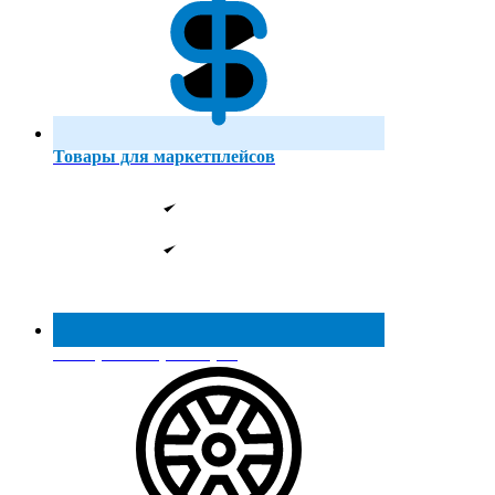
Товары для маркетплейсов
Реестр МинПромТорга