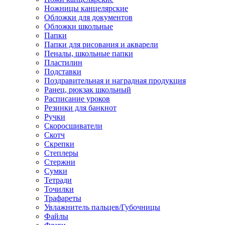
Ножницы канцелярские
Обложки для документов
Обложки школьные
Папки
Папки для рисования и акварели
Пеналы, школьные папки
Пластилин
Подставки
Поздравительная и наградная продукция
Ранец, рюкзак школьный
Расписание уроков
Резинки для банкнот
Ручки
Скоросшиватели
Скотч
Скрепки
Степлеры
Стержни
Сумки
Тетради
Точилки
Трафареты
Увлажнитель пальцев/Губочницы
Файлы