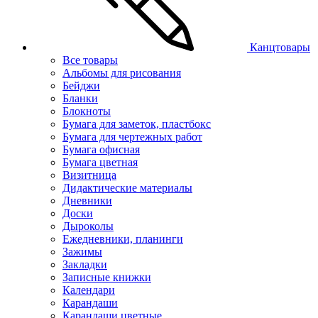
Канцтовары
Все товары
Альбомы для рисования
Бейджи
Бланки
Блокноты
Бумага для заметок, пластбокс
Бумага для чертежных работ
Бумага офисная
Бумага цветная
Визитница
Дидактические материалы
Дневники
Доски
Дыроколы
Ежедневники, планинги
Зажимы
Закладки
Записные книжки
Календари
Карандаши
Карандаши цветные