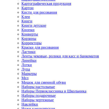
Картографическая продукция
Картон
Кисти для рисования
Клеи
Книги
Книги детские
Кнопки
Конверты
Корзины
Корректоры
Краски для рисования
Ластики
Ленты чековые, ролики для касс и банкоматов
Линейки
Лотки
Лупа
Маркеры
Мел
Мешок для сменной обуви
Наборы настольные
Наборы Первоклассника и Школьника
Наборы подарочные
Наборы чертежные
Наклейки
Ножи канцелярские