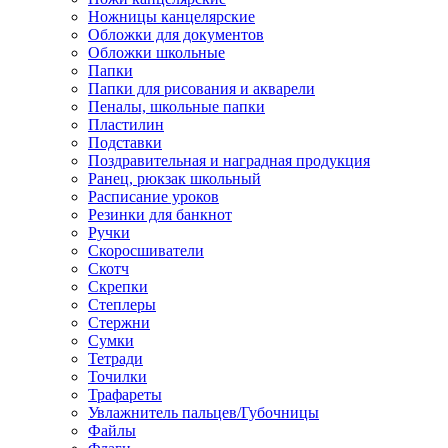
Ножницы канцелярские
Обложки для документов
Обложки школьные
Папки
Папки для рисования и акварели
Пеналы, школьные папки
Пластилин
Подставки
Поздравительная и наградная продукция
Ранец, рюкзак школьный
Расписание уроков
Резинки для банкнот
Ручки
Скоросшиватели
Скотч
Скрепки
Степлеры
Стержни
Сумки
Тетради
Точилки
Трафареты
Увлажнитель пальцев/Губочницы
Файлы