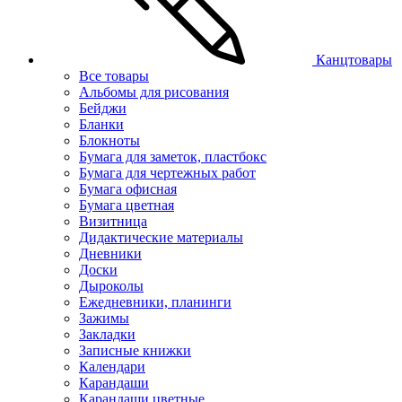
Канцтовары
Все товары
Альбомы для рисования
Бейджи
Бланки
Блокноты
Бумага для заметок, пластбокс
Бумага для чертежных работ
Бумага офисная
Бумага цветная
Визитница
Дидактические материалы
Дневники
Доски
Дыроколы
Ежедневники, планинги
Зажимы
Закладки
Записные книжки
Календари
Карандаши
Карандаши цветные