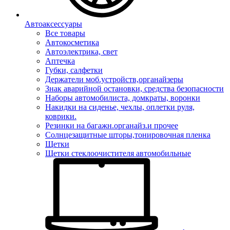
Автоаксессуары
Все товары
Автокосметика
Автоэлектрика, свет
Аптечка
Губки, салфетки
Держатели моб.устройств,органайзеры
Знак аварийной остановки, средства безопасности
Наборы автомобилиста, домкраты, воронки
Накидки на сиденье, чехлы, оплетки руля,
коврики.
Резинки на багажн.органайз.и прочее
Солнцезащитные шторы,тонировочная пленка
Щетки
Щетки стеклоочистителя автомобильные