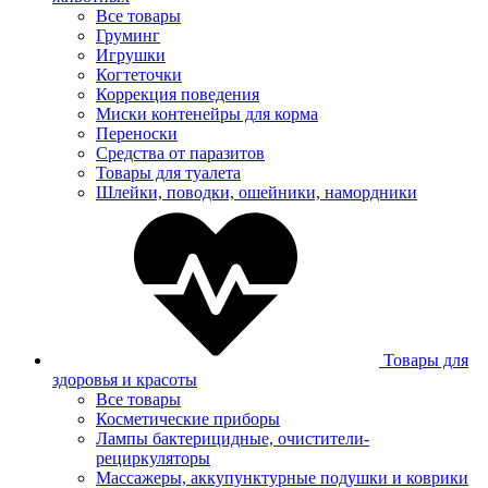
Все товары
Груминг
Игрушки
Когтеточки
Коррекция поведения
Миски контенейры для корма
Переноски
Средства от паразитов
Товары для туалета
Шлейки, поводки, ошейники, намордники
Товары для
здоровья и красоты
Все товары
Косметические приборы
Лампы бактерицидные, очистители-
рециркуляторы
Массажеры, аккупунктурные подушки и коврики