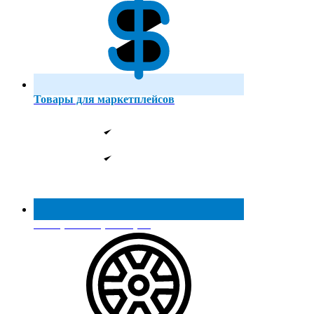
Товары для маркетплейсов
Реестр МинПромТорга