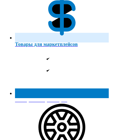
Товары для маркетплейсов
Реестр МинПромТорга