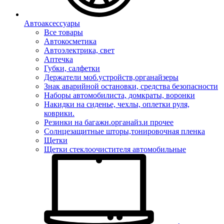
Автоаксессуары
Все товары
Автокосметика
Автоэлектрика, свет
Аптечка
Губки, салфетки
Держатели моб.устройств,органайзеры
Знак аварийной остановки, средства безопасности
Наборы автомобилиста, домкраты, воронки
Накидки на сиденье, чехлы, оплетки руля,
коврики.
Резинки на багажн.органайз.и прочее
Солнцезащитные шторы,тонировочная пленка
Щетки
Щетки стеклоочистителя автомобильные