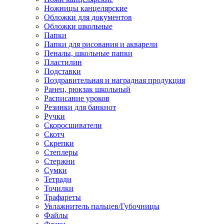
Ножницы канцелярские
Обложки для документов
Обложки школьные
Папки
Папки для рисования и акварели
Пеналы, школьные папки
Пластилин
Подставки
Поздравительная и наградная продукция
Ранец, рюкзак школьный
Расписание уроков
Резинки для банкнот
Ручки
Скоросшиватели
Скотч
Скрепки
Степлеры
Стержни
Сумки
Тетради
Точилки
Трафареты
Увлажнитель пальцев/Губочницы
Файлы