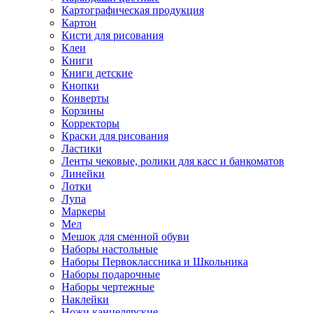
Картографическая продукция
Картон
Кисти для рисования
Клеи
Книги
Книги детские
Кнопки
Конверты
Корзины
Корректоры
Краски для рисования
Ластики
Ленты чековые, ролики для касс и банкоматов
Линейки
Лотки
Лупа
Маркеры
Мел
Мешок для сменной обуви
Наборы настольные
Наборы Первоклассника и Школьника
Наборы подарочные
Наборы чертежные
Наклейки
Ножи канцелярские