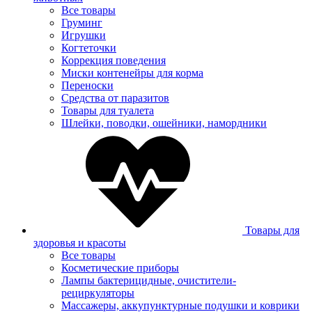
Все товары
Груминг
Игрушки
Когтеточки
Коррекция поведения
Миски контенейры для корма
Переноски
Средства от паразитов
Товары для туалета
Шлейки, поводки, ошейники, намордники
Товары для
здоровья и красоты
Все товары
Косметические приборы
Лампы бактерицидные, очистители-
рециркуляторы
Массажеры, аккупунктурные подушки и коврики