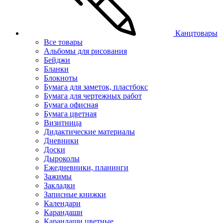
Канцтовары
Все товары
Альбомы для рисования
Бейджи
Бланки
Блокноты
Бумага для заметок, пластбокс
Бумага для чертежных работ
Бумага офисная
Бумага цветная
Визитница
Дидактические материалы
Дневники
Доски
Дыроколы
Ежедневники, планинги
Зажимы
Закладки
Записные книжки
Календари
Карандаши
Карандаши цветные