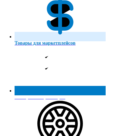
Товары для маркетплейсов
Реестр МинПромТорга