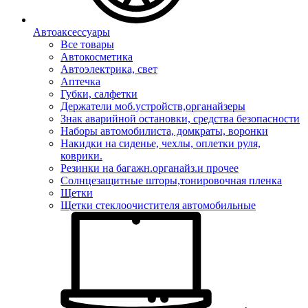
Автоаксессуары
Все товары
Автокосметика
Автоэлектрика, свет
Аптечка
Губки, салфетки
Держатели моб.устройств,органайзеры
Знак аварийной остановки, средства безопасности
Наборы автомобилиста, домкраты, воронки
Накидки на сиденье, чехлы, оплетки руля,
коврики.
Резинки на багажн.органайз.и прочее
Солнцезащитные шторы,тонировочная пленка
Щетки
Щетки стеклоочистителя автомобильные