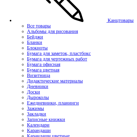
Канцтовары
Все товары
Альбомы для рисования
Бейджи
Бланки
Блокноты
Бумага для заметок, пластбокс
Бумага для чертежных работ
Бумага офисная
Бумага цветная
Визитница
Дидактические материалы
Дневники
Доски
Дыроколы
Ежедневники, планинги
Зажимы
Закладки
Записные книжки
Календари
Карандаши
Карандаши цветные