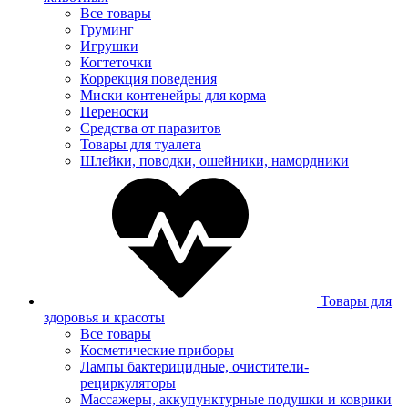
Все товары
Груминг
Игрушки
Когтеточки
Коррекция поведения
Миски контенейры для корма
Переноски
Средства от паразитов
Товары для туалета
Шлейки, поводки, ошейники, намордники
Товары для
здоровья и красоты
Все товары
Косметические приборы
Лампы бактерицидные, очистители-
рециркуляторы
Массажеры, аккупунктурные подушки и коврики