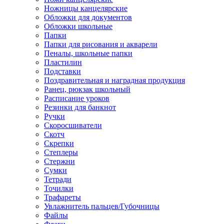
Ножницы канцелярские
Обложки для документов
Обложки школьные
Папки
Папки для рисования и акварели
Пеналы, школьные папки
Пластилин
Подставки
Поздравительная и наградная продукция
Ранец, рюкзак школьный
Расписание уроков
Резинки для банкнот
Ручки
Скоросшиватели
Скотч
Скрепки
Степлеры
Стержни
Сумки
Тетради
Точилки
Трафареты
Увлажнитель пальцев/Губочницы
Файлы