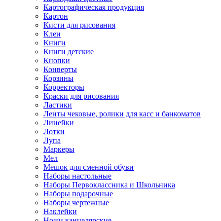
Картографическая продукция
Картон
Кисти для рисования
Клеи
Книги
Книги детские
Кнопки
Конверты
Корзины
Корректоры
Краски для рисования
Ластики
Ленты чековые, ролики для касс и банкоматов
Линейки
Лотки
Лупа
Маркеры
Мел
Мешок для сменной обуви
Наборы настольные
Наборы Первоклассника и Школьника
Наборы подарочные
Наборы чертежные
Наклейки
Ножи канцелярские