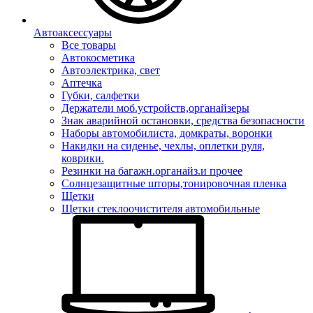
Автоаксессуары
Все товары
Автокосметика
Автоэлектрика, свет
Аптечка
Губки, салфетки
Держатели моб.устройств,органайзеры
Знак аварийной остановки, средства безопасности
Наборы автомобилиста, домкраты, воронки
Накидки на сиденье, чехлы, оплетки руля,
коврики.
Резинки на багажн.органайз.и прочее
Солнцезащитные шторы,тонировочная пленка
Щетки
Щетки стеклоочистителя автомобильные