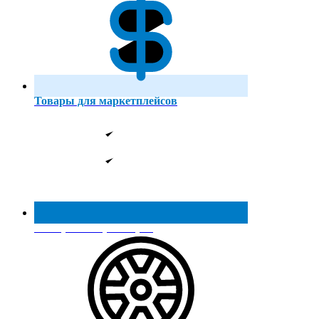
Товары для маркетплейсов
Реестр МинПромТорга