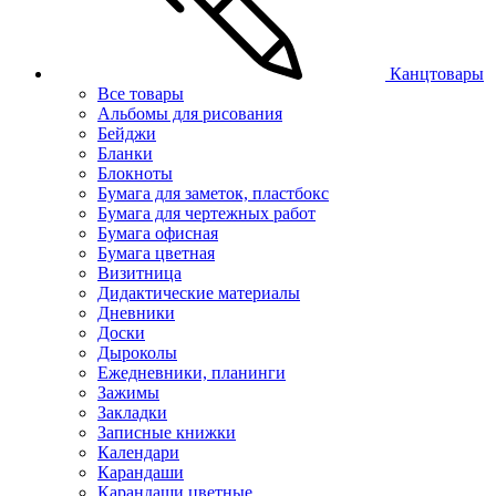
Канцтовары
Все товары
Альбомы для рисования
Бейджи
Бланки
Блокноты
Бумага для заметок, пластбокс
Бумага для чертежных работ
Бумага офисная
Бумага цветная
Визитница
Дидактические материалы
Дневники
Доски
Дыроколы
Ежедневники, планинги
Зажимы
Закладки
Записные книжки
Календари
Карандаши
Карандаши цветные