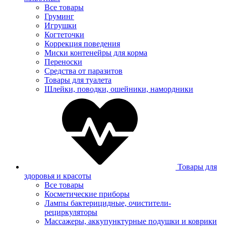
Все товары
Груминг
Игрушки
Когтеточки
Коррекция поведения
Миски контенейры для корма
Переноски
Средства от паразитов
Товары для туалета
Шлейки, поводки, ошейники, намордники
Товары для
здоровья и красоты
Все товары
Косметические приборы
Лампы бактерицидные, очистители-
рециркуляторы
Массажеры, аккупунктурные подушки и коврики