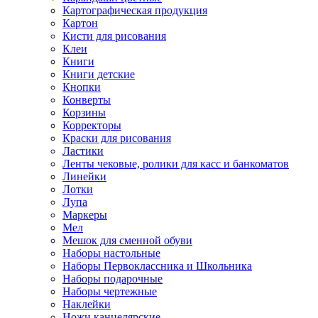
Картографическая продукция
Картон
Кисти для рисования
Клеи
Книги
Книги детские
Кнопки
Конверты
Корзины
Корректоры
Краски для рисования
Ластики
Ленты чековые, ролики для касс и банкоматов
Линейки
Лотки
Лупа
Маркеры
Мел
Мешок для сменной обуви
Наборы настольные
Наборы Первоклассника и Школьника
Наборы подарочные
Наборы чертежные
Наклейки
Ножи канцелярские