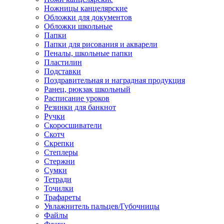
Ножницы канцелярские
Обложки для документов
Обложки школьные
Папки
Папки для рисования и акварели
Пеналы, школьные папки
Пластилин
Подставки
Поздравительная и наградная продукция
Ранец, рюкзак школьный
Расписание уроков
Резинки для банкнот
Ручки
Скоросшиватели
Скотч
Скрепки
Степлеры
Стержни
Сумки
Тетради
Точилки
Трафареты
Увлажнитель пальцев/Губочницы
Файлы