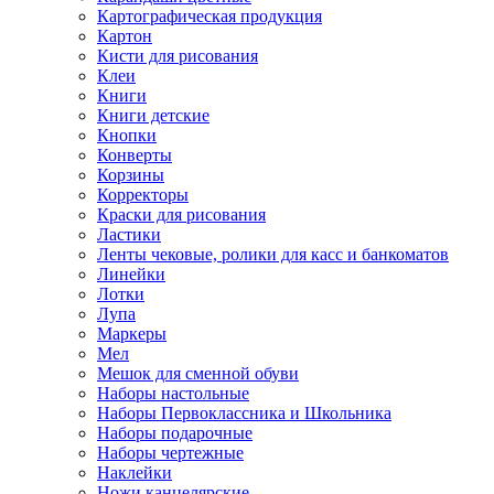
Картографическая продукция
Картон
Кисти для рисования
Клеи
Книги
Книги детские
Кнопки
Конверты
Корзины
Корректоры
Краски для рисования
Ластики
Ленты чековые, ролики для касс и банкоматов
Линейки
Лотки
Лупа
Маркеры
Мел
Мешок для сменной обуви
Наборы настольные
Наборы Первоклассника и Школьника
Наборы подарочные
Наборы чертежные
Наклейки
Ножи канцелярские