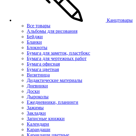
Канцтовары
Все товары
Альбомы для рисования
Бейджи
Бланки
Блокноты
Бумага для заметок, пластбокс
Бумага для чертежных работ
Бумага офисная
Бумага цветная
Визитница
Дидактические материалы
Дневники
Доски
Дыроколы
Ежедневники, планинги
Зажимы
Закладки
Записные книжки
Календари
Карандаши
Карандаши цветные