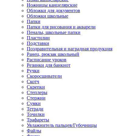
Ножницы канцелярские
Обложки для документов
Обложки школьные
Папки
Папки для рисования и акварели
Пеналы, школьные папки
Пластилин
Подставки
Поздравительная и наградная продукция
Ранец, рюкзак школьный
Расписание уроков
Резинки для банкнот
Ручки
Скоросшиватели
Скотч
Скрепки
Степлеры
Стержни
Сумки
Тетради
Точилки
Трафареты
Увлажнитель пальцев/Губочницы
Файлы