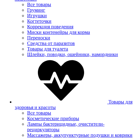
Все товары
Груминг
Игрушки
Когтеточки
Коррекция поведения
Миски контенейры для корма
Переноски
Средства от паразитов
Товары для туалета
Шлейки, поводки, ошейники, намордники
Товары для
здоровья и красоты
Все товары
Косметические приборы
Лампы бактерицидные, очистители-
рециркуляторы
Массажеры, аккупунктурные подушки и коврики