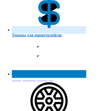
Товары для маркетплейсов
Реестр МинПромТорга