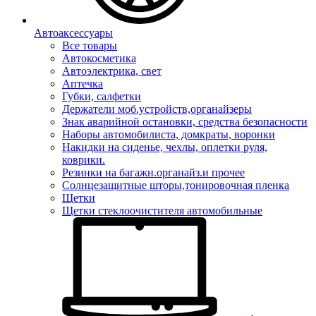
Автоаксессуары
Все товары
Автокосметика
Автоэлектрика, свет
Аптечка
Губки, салфетки
Держатели моб.устройств,органайзеры
Знак аварийной остановки, средства безопасности
Наборы автомобилиста, домкраты, воронки
Накидки на сиденье, чехлы, оплетки руля,
коврики.
Резинки на багажн.органайз.и прочее
Солнцезащитные шторы,тонировочная пленка
Щетки
Щетки стеклоочистителя автомобильные