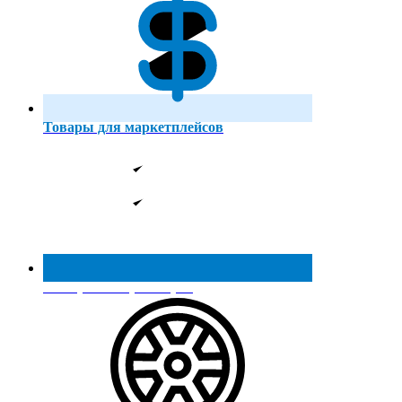
Товары для маркетплейсов
Реестр МинПромТорга