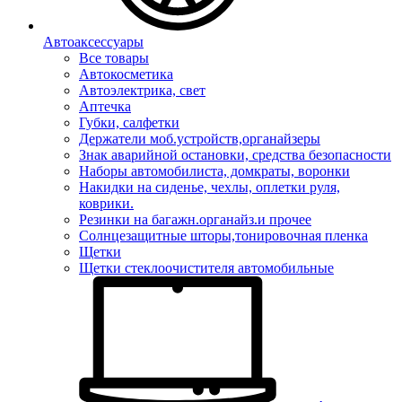
Автоаксессуары
Все товары
Автокосметика
Автоэлектрика, свет
Аптечка
Губки, салфетки
Держатели моб.устройств,органайзеры
Знак аварийной остановки, средства безопасности
Наборы автомобилиста, домкраты, воронки
Накидки на сиденье, чехлы, оплетки руля,
коврики.
Резинки на багажн.органайз.и прочее
Солнцезащитные шторы,тонировочная пленка
Щетки
Щетки стеклоочистителя автомобильные