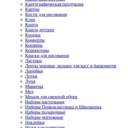
Картографическая продукция
Картон
Кисти для рисования
Клеи
Книги
Книги детские
Кнопки
Конверты
Корзины
Корректоры
Краски для рисования
Ластики
Ленты чековые, ролики для касс и банкоматов
Линейки
Лотки
Лупа
Маркеры
Мел
Мешок для сменной обуви
Наборы настольные
Наборы Первоклассника и Школьника
Наборы подарочные
Наборы чертежные
Наклейки
Ножи канцелярские