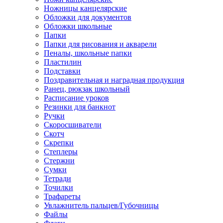
Ножницы канцелярские
Обложки для документов
Обложки школьные
Папки
Папки для рисования и акварели
Пеналы, школьные папки
Пластилин
Подставки
Поздравительная и наградная продукция
Ранец, рюкзак школьный
Расписание уроков
Резинки для банкнот
Ручки
Скоросшиватели
Скотч
Скрепки
Степлеры
Стержни
Сумки
Тетради
Точилки
Трафареты
Увлажнитель пальцев/Губочницы
Файлы