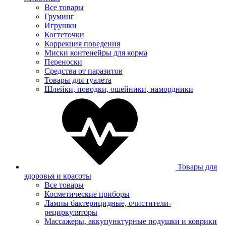
Все товары
Груминг
Игрушки
Когтеточки
Коррекция поведения
Миски контенейры для корма
Переноски
Средства от паразитов
Товары для туалета
Шлейки, поводки, ошейники, намордники
Товары для
здоровья и красоты
Все товары
Косметические приборы
Лампы бактерицидные, очистители-
рециркуляторы
Массажеры, аккупунктурные подушки и коврики