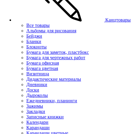
Канцтовары
Все товары
Альбомы для рисования
Бейджи
Бланки
Блокноты
Бумага для заметок, пластбокс
Бумага для чертежных работ
Бумага офисная
Бумага цветная
Визитница
Дидактические материалы
Дневники
Доски
Дыроколы
Ежедневники, планинги
Зажимы
Закладки
Записные книжки
Календари
Карандаши
Карандаши цветные