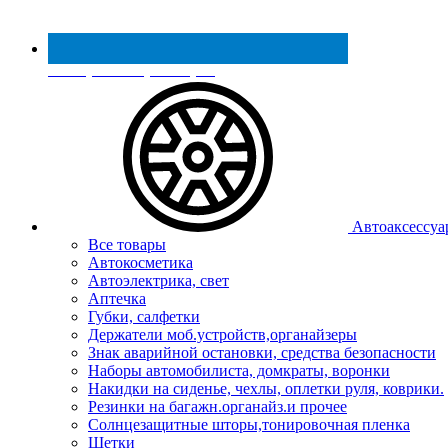
Реестр МинПромТорга
Автоаксессуа
Все товары
Автокосметика
Автоэлектрика, свет
Аптечка
Губки, салфетки
Держатели моб.устройств,органайзеры
Знак аварийной остановки, средства безопасности
Наборы автомобилиста, домкраты, воронки
Накидки на сиденье, чехлы, оплетки руля, коврики.
Резинки на багажн.органайз.и прочее
Солнцезащитные шторы,тонировочная пленка
Щетки