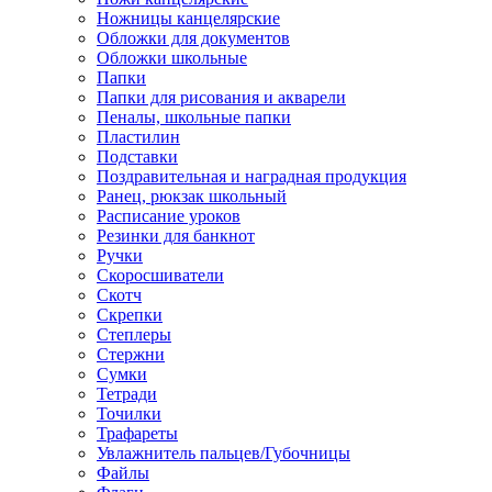
Ножницы канцелярские
Обложки для документов
Обложки школьные
Папки
Папки для рисования и акварели
Пеналы, школьные папки
Пластилин
Подставки
Поздравительная и наградная продукция
Ранец, рюкзак школьный
Расписание уроков
Резинки для банкнот
Ручки
Скоросшиватели
Скотч
Скрепки
Степлеры
Стержни
Сумки
Тетради
Точилки
Трафареты
Увлажнитель пальцев/Губочницы
Файлы