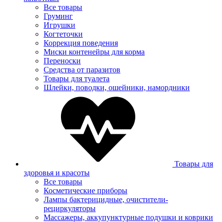
Все товары
Груминг
Игрушки
Когтеточки
Коррекция поведения
Миски контенейры для корма
Переноски
Средства от паразитов
Товары для туалета
Шлейки, поводки, ошейники, намордники
Товары для
здоровья и красоты
Все товары
Косметические приборы
Лампы бактерицидные, очистители-
рециркуляторы
Массажеры, аккупунктурные подушки и коврики