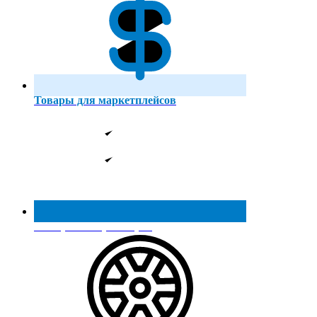
Товары для маркетплейсов
Реестр МинПромТорга