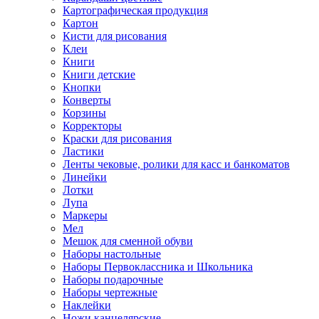
Картографическая продукция
Картон
Кисти для рисования
Клеи
Книги
Книги детские
Кнопки
Конверты
Корзины
Корректоры
Краски для рисования
Ластики
Ленты чековые, ролики для касс и банкоматов
Линейки
Лотки
Лупа
Маркеры
Мел
Мешок для сменной обуви
Наборы настольные
Наборы Первоклассника и Школьника
Наборы подарочные
Наборы чертежные
Наклейки
Ножи канцелярские