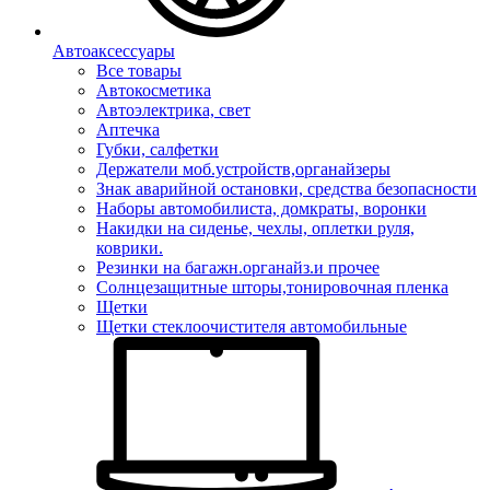
Автоаксессуары
Все товары
Автокосметика
Автоэлектрика, свет
Аптечка
Губки, салфетки
Держатели моб.устройств,органайзеры
Знак аварийной остановки, средства безопасности
Наборы автомобилиста, домкраты, воронки
Накидки на сиденье, чехлы, оплетки руля,
коврики.
Резинки на багажн.органайз.и прочее
Солнцезащитные шторы,тонировочная пленка
Щетки
Щетки стеклоочистителя автомобильные