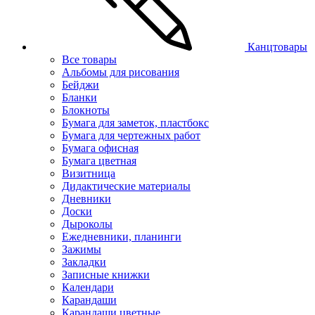
Канцтовары
Все товары
Альбомы для рисования
Бейджи
Бланки
Блокноты
Бумага для заметок, пластбокс
Бумага для чертежных работ
Бумага офисная
Бумага цветная
Визитница
Дидактические материалы
Дневники
Доски
Дыроколы
Ежедневники, планинги
Зажимы
Закладки
Записные книжки
Календари
Карандаши
Карандаши цветные