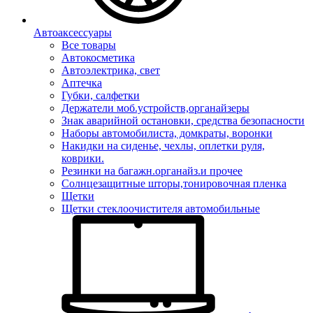
Автоаксессуары
Все товары
Автокосметика
Автоэлектрика, свет
Аптечка
Губки, салфетки
Держатели моб.устройств,органайзеры
Знак аварийной остановки, средства безопасности
Наборы автомобилиста, домкраты, воронки
Накидки на сиденье, чехлы, оплетки руля,
коврики.
Резинки на багажн.органайз.и прочее
Солнцезащитные шторы,тонировочная пленка
Щетки
Щетки стеклоочистителя автомобильные