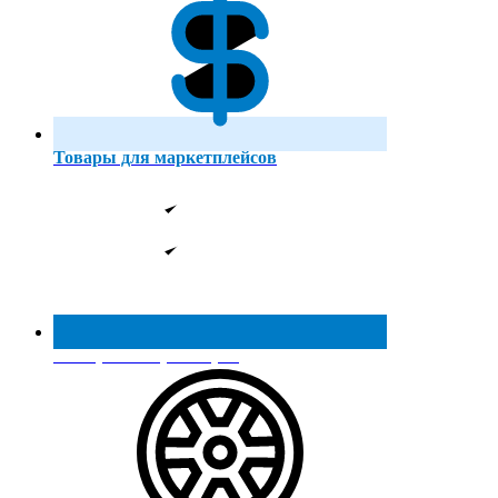
Товары для маркетплейсов
Реестр МинПромТорга