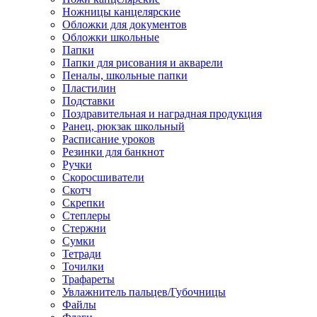
Ножницы канцелярские
Обложки для документов
Обложки школьные
Папки
Папки для рисования и акварели
Пеналы, школьные папки
Пластилин
Подставки
Поздравительная и наградная продукция
Ранец, рюкзак школьный
Расписание уроков
Резинки для банкнот
Ручки
Скоросшиватели
Скотч
Скрепки
Степлеры
Стержни
Сумки
Тетради
Точилки
Трафареты
Увлажнитель пальцев/Губочницы
Файлы