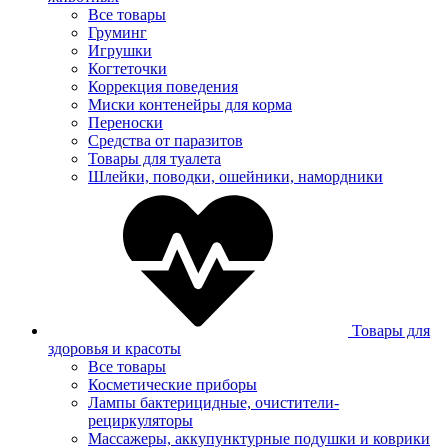
Все товары
Груминг
Игрушки
Когтеточки
Коррекция поведения
Миски контенейры для корма
Переноски
Средства от паразитов
Товары для туалета
Шлейки, поводки, ошейники, намордники
Товары для
здоровья и красоты
Все товары
Косметические приборы
Лампы бактерицидные, очистители-
рециркуляторы
Массажеры, аккупунктурные подушки и коврики