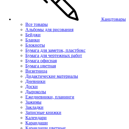
Канцтовары
Все товары
Альбомы для рисования
Бейджи
Бланки
Блокноты
Бумага для заметок, пластбокс
Бумага для чертежных работ
Бумага офисная
Бумага цветная
Визитница
Дидактические материалы
Дневники
Доски
Дыроколы
Ежедневники, планинги
Зажимы
Закладки
Записные книжки
Календари
Карандаши
Карандаши цветные