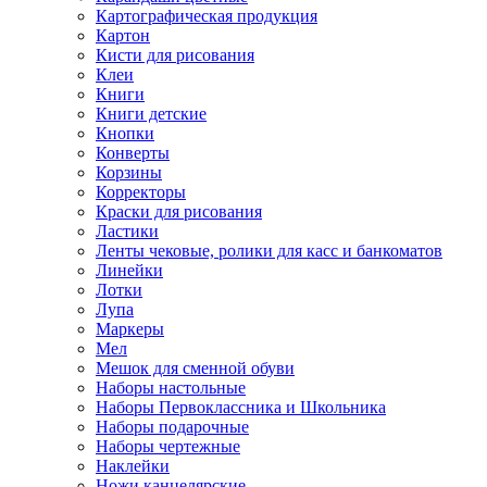
Картографическая продукция
Картон
Кисти для рисования
Клеи
Книги
Книги детские
Кнопки
Конверты
Корзины
Корректоры
Краски для рисования
Ластики
Ленты чековые, ролики для касс и банкоматов
Линейки
Лотки
Лупа
Маркеры
Мел
Мешок для сменной обуви
Наборы настольные
Наборы Первоклассника и Школьника
Наборы подарочные
Наборы чертежные
Наклейки
Ножи канцелярские