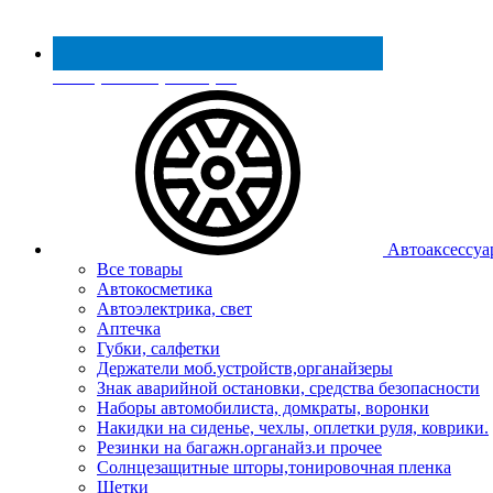
Реестр МинПромТорга
Автоаксессуа
Все товары
Автокосметика
Автоэлектрика, свет
Аптечка
Губки, салфетки
Держатели моб.устройств,органайзеры
Знак аварийной остановки, средства безопасности
Наборы автомобилиста, домкраты, воронки
Накидки на сиденье, чехлы, оплетки руля, коврики.
Резинки на багажн.органайз.и прочее
Солнцезащитные шторы,тонировочная пленка
Щетки