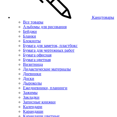
Канцтовары
Все товары
Альбомы для рисования
Бейджи
Бланки
Блокноты
Бумага для заметок, пластбокс
Бумага для чертежных работ
Бумага офисная
Бумага цветная
Визитница
Дидактические материалы
Дневники
Доски
Дыроколы
Ежедневники, планинги
Зажимы
Закладки
Записные книжки
Календари
Карандаши
Карандаши цветные