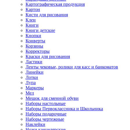
Картографическая продукция
Картон
Кисти для рисования
Клеи
Книги
Книги детские
Кнопки
Конверты
Корзины
Корректоры
Краски для рисования
Ластики
Ленты чековые, ролики для касс и банкоматов
Линейки
Лотки
Лупа
Маркеры
Мел
Мешок для сменной обуви
Наборы настольные
Наборы Первоклассника и Школьника
Наборы подарочные
Наборы чертежные
Наклейки
Ножи канцелярские