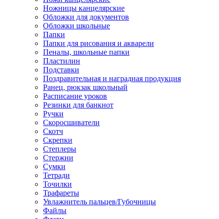
Ножницы канцелярские
Обложки для документов
Обложки школьные
Папки
Папки для рисования и акварели
Пеналы, школьные папки
Пластилин
Подставки
Поздравительная и наградная продукция
Ранец, рюкзак школьный
Расписание уроков
Резинки для банкнот
Ручки
Скоросшиватели
Скотч
Скрепки
Степлеры
Стержни
Сумки
Тетради
Точилки
Трафареты
Увлажнитель пальцев/Губочницы
Файлы