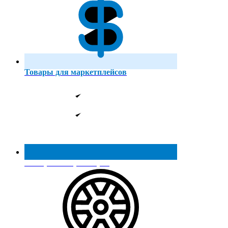
Товары для маркетплейсов
Реестр МинПромТорга