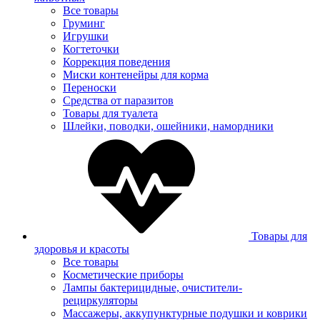
Все товары
Груминг
Игрушки
Когтеточки
Коррекция поведения
Миски контенейры для корма
Переноски
Средства от паразитов
Товары для туалета
Шлейки, поводки, ошейники, намордники
Товары для
здоровья и красоты
Все товары
Косметические приборы
Лампы бактерицидные, очистители-
рециркуляторы
Массажеры, аккупунктурные подушки и коврики