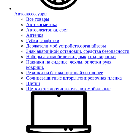
Автоаксессуары
Все товары
Автокосметика
Автоэлектрика, свет
Аптечка
Губки, салфетки
Держатели моб.устройств,органайзеры
Знак аварийной остановки, средства безопасности
Наборы автомобилиста, домкраты, воронки
Накидки на сиденье, чехлы, оплетки руля,
коврики.
Резинки на багажн.органайз.и прочее
Солнцезащитные шторы,тонировочная пленка
Щетки
Щетки стеклоочистителя автомобильные