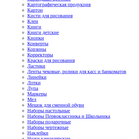
Картографическая продукция
Картон
Кисти для рисования
Клеи
Книги
Книги детские
Кнопки
Конверты
Корзины
Корректоры
Краски для рисования
Ластики
Ленты чековые, ролики для касс и банкоматов
Линейки
Лотки
Лупа
Маркеры
Мел
Мешок для сменной обуви
Наборы настольные
Наборы Первоклассника и Школьника
Наборы подарочные
Наборы чертежные
Наклейки
Ножи канцелярские