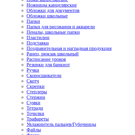
Ножницы канцелярские
Обложки для документов
Обложки школьные
Папки
Папки для рисования и акварели
Пеналы, школьные папки
Пластилин
Подставки
Поздравительная и наградная продукция
Ранец, рюкзак школьный
Расписание уроков
Резинки для банкнот
Ручки
Скоросшиватели
Скотч
Скрепки
Степлеры
Стержни
Сумки
Тетради
Точилки
Трафареты
Увлажнитель пальцев/Губочницы
Файлы