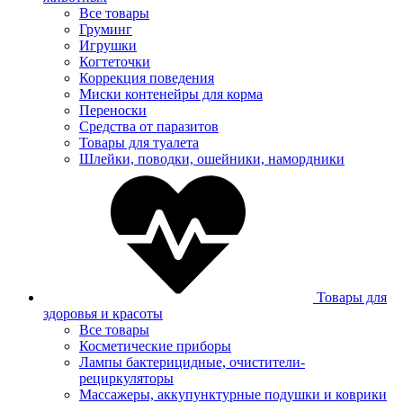
Все товары
Груминг
Игрушки
Когтеточки
Коррекция поведения
Миски контенейры для корма
Переноски
Средства от паразитов
Товары для туалета
Шлейки, поводки, ошейники, намордники
Товары для
здоровья и красоты
Все товары
Косметические приборы
Лампы бактерицидные, очистители-
рециркуляторы
Массажеры, аккупунктурные подушки и коврики