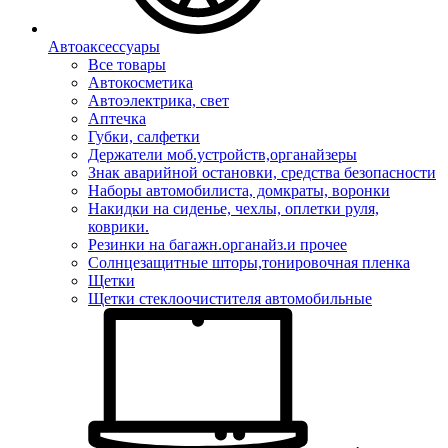
Автоаксессуары
Все товары
Автокосметика
Автоэлектрика, свет
Аптечка
Губки, салфетки
Держатели моб.устройств,органайзеры
Знак аварийной остановки, средства безопасности
Наборы автомобилиста, домкраты, воронки
Накидки на сиденье, чехлы, оплетки руля,
коврики.
Резинки на багажн.органайз.и прочее
Солнцезащитные шторы,тонировочная пленка
Щетки
Щетки стеклоочистителя автомобильные