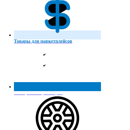
Товары для маркетплейсов
Реестр МинПромТорга