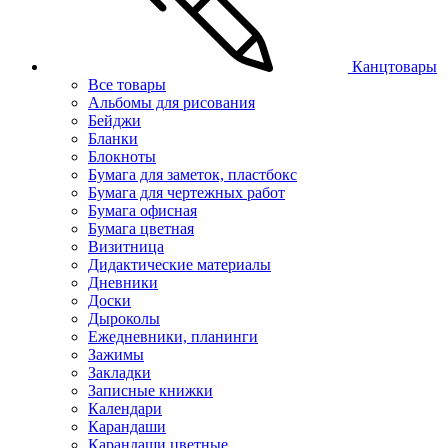
Канцтовары
Все товары
Альбомы для рисования
Бейджи
Бланки
Блокноты
Бумага для заметок, пластбокс
Бумага для чертежных работ
Бумага офисная
Бумага цветная
Визитница
Дидактические материалы
Дневники
Доски
Дыроколы
Ежедневники, планинги
Зажимы
Закладки
Записные книжки
Календари
Карандаши
Карандаши цветные