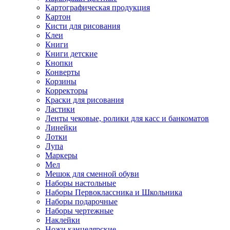
Картографическая продукция
Картон
Кисти для рисования
Клеи
Книги
Книги детские
Кнопки
Конверты
Корзины
Корректоры
Краски для рисования
Ластики
Ленты чековые, ролики для касс и банкоматов
Линейки
Лотки
Лупа
Маркеры
Мел
Мешок для сменной обуви
Наборы настольные
Наборы Первоклассника и Школьника
Наборы подарочные
Наборы чертежные
Наклейки
Ножи канцелярские