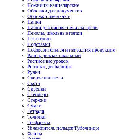
Ножницы канцелярские
Обложки для документов
Обложки школьные
Папки
Папки для рисования и акварели
Пеналы, школьные папки
Пластилин
Подставки
Поздравительная и наградная продукция
Ранец, рюкзак школьный
Расписание уроков
Резинки для банкнот
Ручки
Скоросшиватели
Скотч
Скрепки
Степлеры
Стержни
Сумки
Тетради
Точилки
Трафареты
Увлажнитель пальцев/Губочницы
Файлы