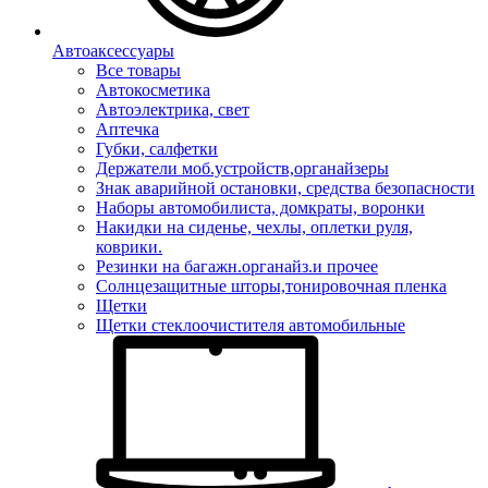
Автоаксессуары
Все товары
Автокосметика
Автоэлектрика, свет
Аптечка
Губки, салфетки
Держатели моб.устройств,органайзеры
Знак аварийной остановки, средства безопасности
Наборы автомобилиста, домкраты, воронки
Накидки на сиденье, чехлы, оплетки руля,
коврики.
Резинки на багажн.органайз.и прочее
Солнцезащитные шторы,тонировочная пленка
Щетки
Щетки стеклоочистителя автомобильные