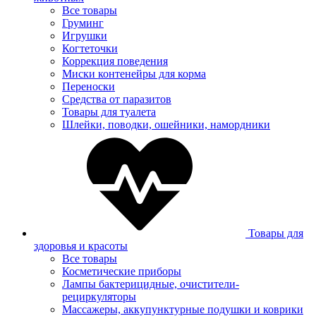
Все товары
Груминг
Игрушки
Когтеточки
Коррекция поведения
Миски контенейры для корма
Переноски
Средства от паразитов
Товары для туалета
Шлейки, поводки, ошейники, намордники
Товары для
здоровья и красоты
Все товары
Косметические приборы
Лампы бактерицидные, очистители-
рециркуляторы
Массажеры, аккупунктурные подушки и коврики