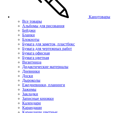
Канцтовары
Все товары
Альбомы для рисования
Бейджи
Бланки
Блокноты
Бумага для заметок, пластбокс
Бумага для чертежных работ
Бумага офисная
Бумага цветная
Визитница
Дидактические материалы
Дневники
Доски
Дыроколы
Ежедневники, планинги
Зажимы
Закладки
Записные книжки
Календари
Карандаши
Карандаши цветные