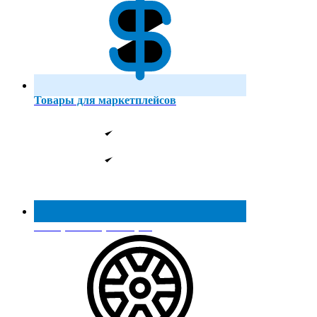
Товары для маркетплейсов
Реестр МинПромТорга