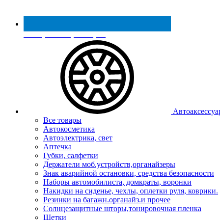
Реестр МинПромТорга
Автоаксессуа
Все товары
Автокосметика
Автоэлектрика, свет
Аптечка
Губки, салфетки
Держатели моб.устройств,органайзеры
Знак аварийной остановки, средства безопасности
Наборы автомобилиста, домкраты, воронки
Накидки на сиденье, чехлы, оплетки руля, коврики.
Резинки на багажн.органайз.и прочее
Солнцезащитные шторы,тонировочная пленка
Щетки