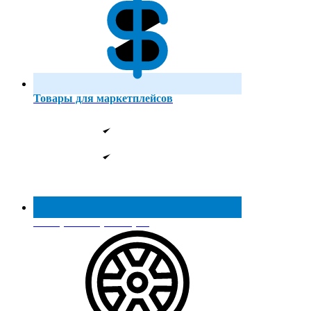
Товары для маркетплейсов
Реестр МинПромТорга