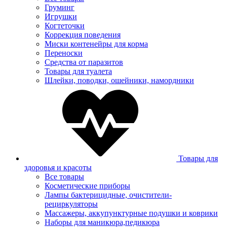
Груминг
Игрушки
Когтеточки
Коррекция поведения
Миски контенейры для корма
Переноски
Средства от паразитов
Товары для туалета
Шлейки, поводки, ошейники, намордники
Товары для
здоровья и красоты
Все товары
Косметические приборы
Лампы бактерицидные, очистители-
рециркуляторы
Массажеры, аккупунктурные подушки и коврики
Наборы для маникюра,педикюра