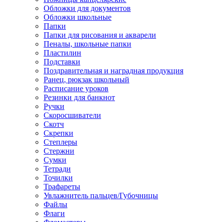
Обложки для документов
Обложки школьные
Папки
Папки для рисования и акварели
Пеналы, школьные папки
Пластилин
Подставки
Поздравительная и наградная продукция
Ранец, рюкзак школьный
Расписание уроков
Резинки для банкнот
Ручки
Скоросшиватели
Скотч
Скрепки
Степлеры
Стержни
Сумки
Тетради
Точилки
Трафареты
Увлажнитель пальцев/Губочницы
Файлы
Флаги