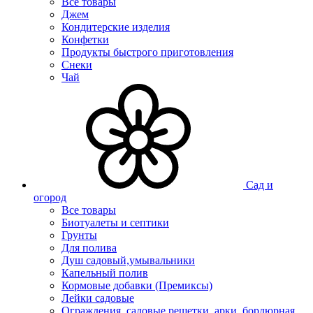
Все товары
Джем
Кондитерские изделия
Конфетки
Продукты быстрого приготовления
Снеки
Чай
Сад и
огород
Все товары
Биотуалеты и септики
Грунты
Для полива
Душ садовый,умывальники
Капельный полив
Кормовые добавки (Премиксы)
Лейки садовые
Ограждения, садовые решетки, арки, бордюрная