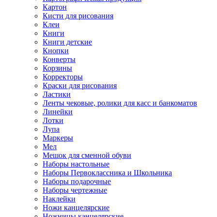
Картон
Кисти для рисования
Клеи
Книги
Книги детские
Кнопки
Конверты
Корзины
Корректоры
Краски для рисования
Ластики
Ленты чековые, ролики для касс и банкоматов
Линейки
Лотки
Лупа
Маркеры
Мел
Мешок для сменной обуви
Наборы настольные
Наборы Первоклассника и Школьника
Наборы подарочные
Наборы чертежные
Наклейки
Ножи канцелярские
Ножницы канцелярские