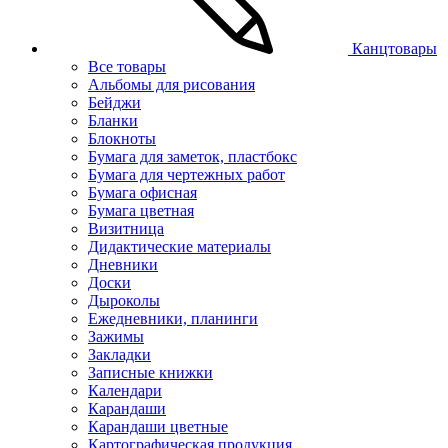
Канцтовары
Все товары
Альбомы для рисования
Бейджи
Бланки
Блокноты
Бумага для заметок, пластбокс
Бумага для чертежных работ
Бумага офисная
Бумага цветная
Визитница
Дидактические материалы
Дневники
Доски
Дыроколы
Ежедневники, планинги
Зажимы
Закладки
Записные книжки
Календари
Карандаши
Карандаши цветные
Картографическая продукция