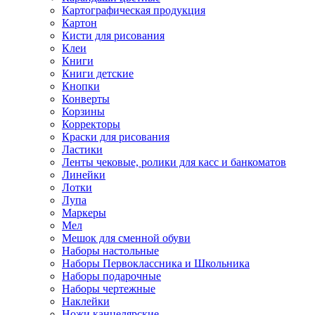
Картографическая продукция
Картон
Кисти для рисования
Клеи
Книги
Книги детские
Кнопки
Конверты
Корзины
Корректоры
Краски для рисования
Ластики
Ленты чековые, ролики для касс и банкоматов
Линейки
Лотки
Лупа
Маркеры
Мел
Мешок для сменной обуви
Наборы настольные
Наборы Первоклассника и Школьника
Наборы подарочные
Наборы чертежные
Наклейки
Ножи канцелярские