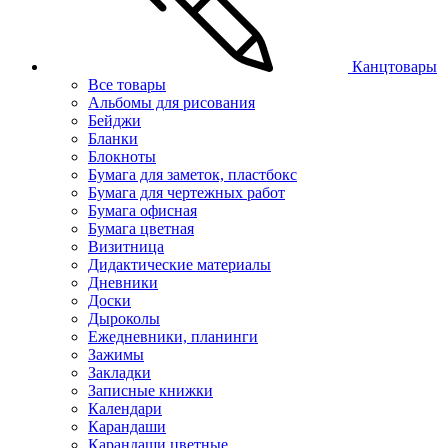
Канцтовары
Все товары
Альбомы для рисования
Бейджи
Бланки
Блокноты
Бумага для заметок, пластбокс
Бумага для чертежных работ
Бумага офисная
Бумага цветная
Визитница
Дидактические материалы
Дневники
Доски
Дыроколы
Ежедневники, планинги
Зажимы
Закладки
Записные книжки
Календари
Карандаши
Карандаши цветные