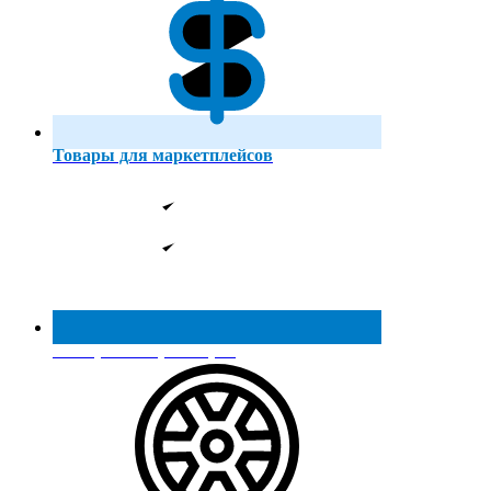
Товары для маркетплейсов
Реестр МинПромТорга