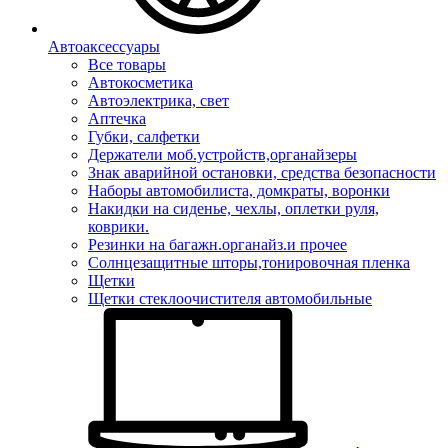
Автоаксессуары
Все товары
Автокосметика
Автоэлектрика, свет
Аптечка
Губки, салфетки
Держатели моб.устройств,органайзеры
Знак аварийной остановки, средства безопасности
Наборы автомобилиста, домкраты, воронки
Накидки на сиденье, чехлы, оплетки руля,
коврики.
Резинки на багажн.органайз.и прочее
Солнцезащитные шторы,тонировочная пленка
Щетки
Щетки стеклоочистителя автомобильные