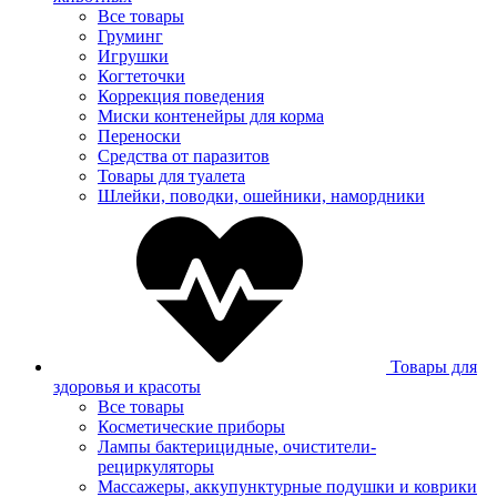
Все товары
Груминг
Игрушки
Когтеточки
Коррекция поведения
Миски контенейры для корма
Переноски
Средства от паразитов
Товары для туалета
Шлейки, поводки, ошейники, намордники
Товары для
здоровья и красоты
Все товары
Косметические приборы
Лампы бактерицидные, очистители-
рециркуляторы
Массажеры, аккупунктурные подушки и коврики