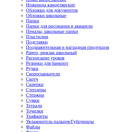
Ножницы канцелярские
Обложки для документов
Обложки школьные
Папки
Папки для рисования и акварели
Пеналы, школьные папки
Пластилин
Подставки
Поздравительная и наградная продукция
Ранец, рюкзак школьный
Расписание уроков
Резинки для банкнот
Ручки
Скоросшиватели
Скотч
Скрепки
Степлеры
Стержни
Сумки
Тетради
Точилки
Трафареты
Увлажнитель пальцев/Губочницы
Файлы