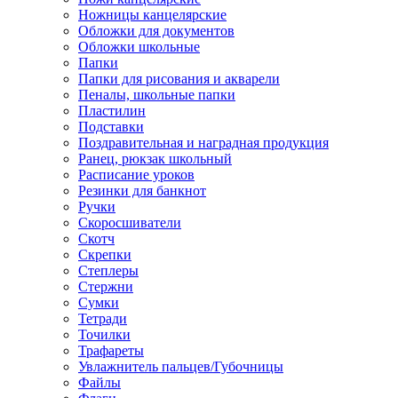
Ножницы канцелярские
Обложки для документов
Обложки школьные
Папки
Папки для рисования и акварели
Пеналы, школьные папки
Пластилин
Подставки
Поздравительная и наградная продукция
Ранец, рюкзак школьный
Расписание уроков
Резинки для банкнот
Ручки
Скоросшиватели
Скотч
Скрепки
Степлеры
Стержни
Сумки
Тетради
Точилки
Трафареты
Увлажнитель пальцев/Губочницы
Файлы