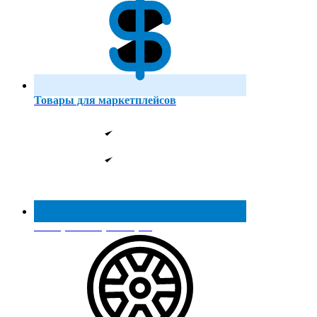
Товары для маркетплейсов
Реестр МинПромТорга