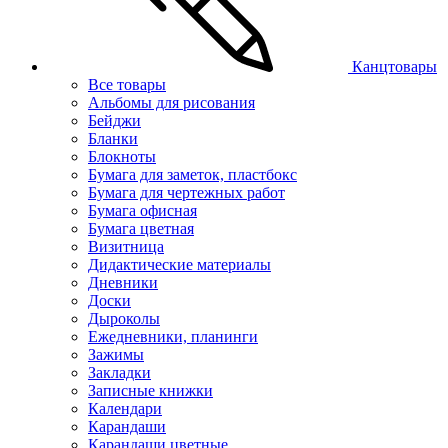
Канцтовары
Все товары
Альбомы для рисования
Бейджи
Бланки
Блокноты
Бумага для заметок, пластбокс
Бумага для чертежных работ
Бумага офисная
Бумага цветная
Визитница
Дидактические материалы
Дневники
Доски
Дыроколы
Ежедневники, планинги
Зажимы
Закладки
Записные книжки
Календари
Карандаши
Карандаши цветные