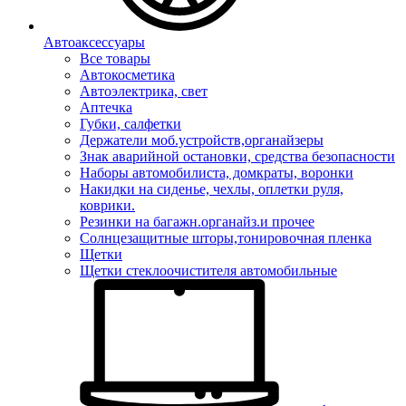
Автоаксессуары
Все товары
Автокосметика
Автоэлектрика, свет
Аптечка
Губки, салфетки
Держатели моб.устройств,органайзеры
Знак аварийной остановки, средства безопасности
Наборы автомобилиста, домкраты, воронки
Накидки на сиденье, чехлы, оплетки руля,
коврики.
Резинки на багажн.органайз.и прочее
Солнцезащитные шторы,тонировочная пленка
Щетки
Щетки стеклоочистителя автомобильные