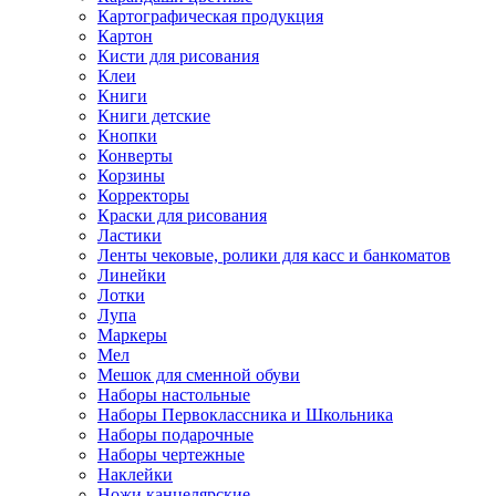
Картографическая продукция
Картон
Кисти для рисования
Клеи
Книги
Книги детские
Кнопки
Конверты
Корзины
Корректоры
Краски для рисования
Ластики
Ленты чековые, ролики для касс и банкоматов
Линейки
Лотки
Лупа
Маркеры
Мел
Мешок для сменной обуви
Наборы настольные
Наборы Первоклассника и Школьника
Наборы подарочные
Наборы чертежные
Наклейки
Ножи канцелярские