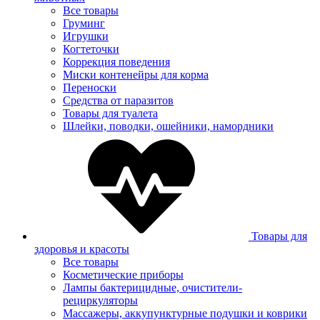
Все товары
Груминг
Игрушки
Когтеточки
Коррекция поведения
Миски контенейры для корма
Переноски
Средства от паразитов
Товары для туалета
Шлейки, поводки, ошейники, намордники
Товары для
здоровья и красоты
Все товары
Косметические приборы
Лампы бактерицидные, очистители-
рециркуляторы
Массажеры, аккупунктурные подушки и коврики