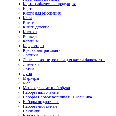
Картографическая продукция
Картон
Кисти для рисования
Клеи
Книги
Книги детские
Кнопки
Конверты
Корзины
Корректоры
Краски для рисования
Ластики
Ленты чековые, ролики для касс и банкоматов
Линейки
Лотки
Лупа
Маркеры
Мел
Мешок для сменной обуви
Наборы настольные
Наборы Первоклассника и Школьника
Наборы подарочные
Наборы чертежные
Наклейки
Ножи канцелярские