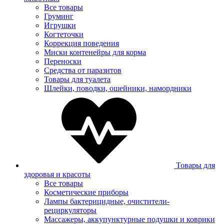
Все товары
Груминг
Игрушки
Когтеточки
Коррекция поведения
Миски контенейры для корма
Переноски
Средства от паразитов
Товары для туалета
Шлейки, поводки, ошейники, намордники
Товары для
здоровья и красоты
Все товары
Косметические приборы
Лампы бактерицидные, очистители-
рециркуляторы
Массажеры, аккупунктурные подушки и коврики