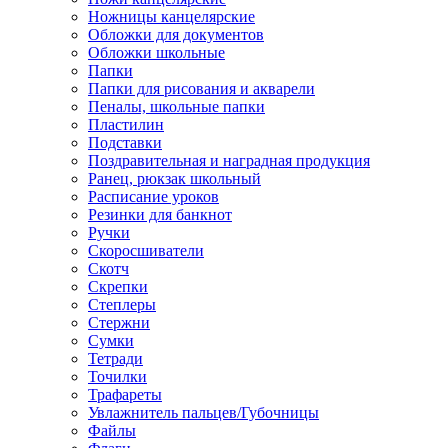
Ножницы канцелярские
Обложки для документов
Обложки школьные
Папки
Папки для рисования и акварели
Пеналы, школьные папки
Пластилин
Подставки
Поздравительная и наградная продукция
Ранец, рюкзак школьный
Расписание уроков
Резинки для банкнот
Ручки
Скоросшиватели
Скотч
Скрепки
Степлеры
Стержни
Сумки
Тетради
Точилки
Трафареты
Увлажнитель пальцев/Губочницы
Файлы