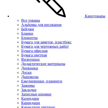
Канцтовары
Все товары
Альбомы для рисования
Бейджи
Бланки
Блокноты
Бумага для заметок, пластбокс
Бумага для чертежных работ
Бумага офисная
Бумага цветная
Визитница
Дидактические материалы
Дневники
Доски
Дыроколы
Ежедневники, планинги
Зажимы
Закладки
Записные книжки
Календари
Карандаши
Карандаши цветные