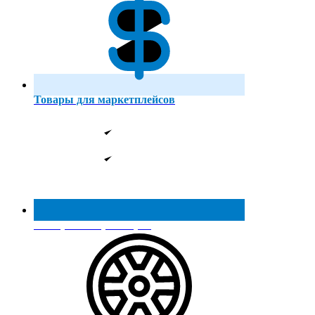
Товары для маркетплейсов
Реестр МинПромТорга