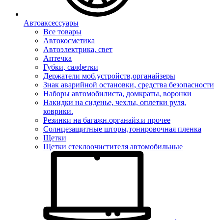
Автоаксессуары
Все товары
Автокосметика
Автоэлектрика, свет
Аптечка
Губки, салфетки
Держатели моб.устройств,органайзеры
Знак аварийной остановки, средства безопасности
Наборы автомобилиста, домкраты, воронки
Накидки на сиденье, чехлы, оплетки руля,
коврики.
Резинки на багажн.органайз.и прочее
Солнцезащитные шторы,тонировочная пленка
Щетки
Щетки стеклоочистителя автомобильные