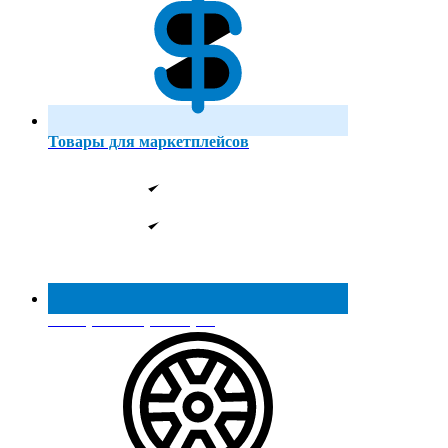
Товары для маркетплейсов
Реестр МинПромТорга