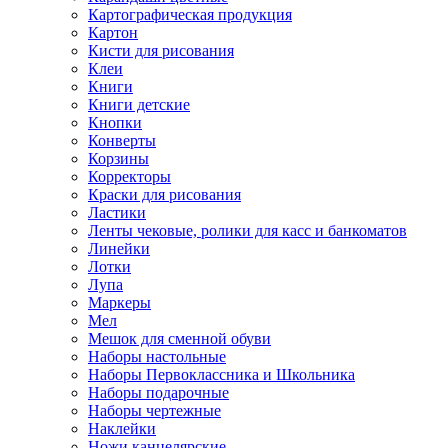
Картографическая продукция
Картон
Кисти для рисования
Клеи
Книги
Книги детские
Кнопки
Конверты
Корзины
Корректоры
Краски для рисования
Ластики
Ленты чековые, ролики для касс и банкоматов
Линейки
Лотки
Лупа
Маркеры
Мел
Мешок для сменной обуви
Наборы настольные
Наборы Первоклассника и Школьника
Наборы подарочные
Наборы чертежные
Наклейки
Ножи канцелярские