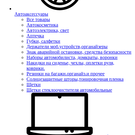
Автоаксессуары
Все товары
Автокосметика
Автоэлектрика, свет
Аптечка
Губки, салфетки
Держатели моб.устройств,органайзеры
Знак аварийной остановки, средства безопасности
Наборы автомобилиста, домкраты, воронки
Накидки на сиденье, чехлы, оплетки руля,
коврики.
Резинки на багажн.органайз.и прочее
Солнцезащитные шторы,тонировочная пленка
Щетки
Щетки стеклоочистителя автомобильные