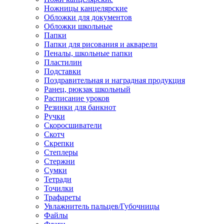
Ножницы канцелярские
Обложки для документов
Обложки школьные
Папки
Папки для рисования и акварели
Пеналы, школьные папки
Пластилин
Подставки
Поздравительная и наградная продукция
Ранец, рюкзак школьный
Расписание уроков
Резинки для банкнот
Ручки
Скоросшиватели
Скотч
Скрепки
Степлеры
Стержни
Сумки
Тетради
Точилки
Трафареты
Увлажнитель пальцев/Губочницы
Файлы