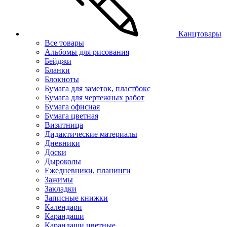
Канцтовары
Все товары
Альбомы для рисования
Бейджи
Бланки
Блокноты
Бумага для заметок, пластбокс
Бумага для чертежных работ
Бумага офисная
Бумага цветная
Визитница
Дидактические материалы
Дневники
Доски
Дыроколы
Ежедневники, планинги
Зажимы
Закладки
Записные книжки
Календари
Карандаши
Карандаши цветные