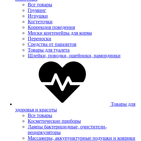
Все товары
Груминг
Игрушки
Когтеточки
Коррекция поведения
Миски контенейры для корма
Переноски
Средства от паразитов
Товары для туалета
Шлейки, поводки, ошейники, намордники
Товары для
здоровья и красоты
Все товары
Косметические приборы
Лампы бактерицидные, очистители-
рециркуляторы
Массажеры, аккупунктурные подушки и коврики