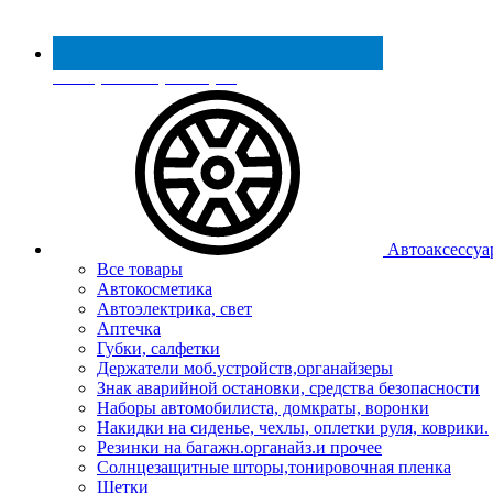
Реестр МинПромТорга
Автоаксессуа
Все товары
Автокосметика
Автоэлектрика, свет
Аптечка
Губки, салфетки
Держатели моб.устройств,органайзеры
Знак аварийной остановки, средства безопасности
Наборы автомобилиста, домкраты, воронки
Накидки на сиденье, чехлы, оплетки руля, коврики.
Резинки на багажн.органайз.и прочее
Солнцезащитные шторы,тонировочная пленка
Щетки