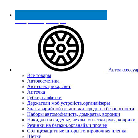
Реестр МинПромТорга
Автоаксессуа
Все товары
Автокосметика
Автоэлектрика, свет
Аптечка
Губки, салфетки
Держатели моб.устройств,органайзеры
Знак аварийной остановки, средства безопасности
Наборы автомобилиста, домкраты, воронки
Накидки на сиденье, чехлы, оплетки руля, коврики.
Резинки на багажн.органайз.и прочее
Солнцезащитные шторы,тонировочная пленка
Щетки