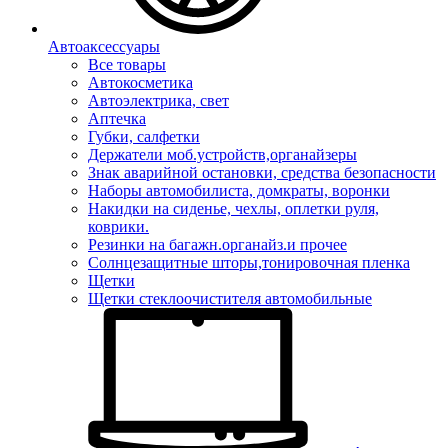
Автоаксессуары
Все товары
Автокосметика
Автоэлектрика, свет
Аптечка
Губки, салфетки
Держатели моб.устройств,органайзеры
Знак аварийной остановки, средства безопасности
Наборы автомобилиста, домкраты, воронки
Накидки на сиденье, чехлы, оплетки руля,
коврики.
Резинки на багажн.органайз.и прочее
Солнцезащитные шторы,тонировочная пленка
Щетки
Щетки стеклоочистителя автомобильные