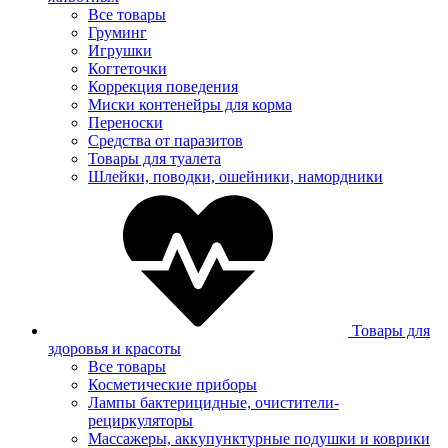
Все товары
Груминг
Игрушки
Когтеточки
Коррекция поведения
Миски контенейры для корма
Переноски
Средства от паразитов
Товары для туалета
Шлейки, поводки, ошейники, намордники
Товары для
здоровья и красоты
Все товары
Косметические приборы
Лампы бактерицидные, очистители-
рециркуляторы
Массажеры, аккупунктурные подушки и коврики