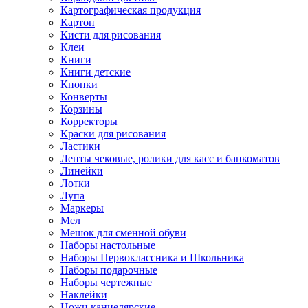
Картографическая продукция
Картон
Кисти для рисования
Клеи
Книги
Книги детские
Кнопки
Конверты
Корзины
Корректоры
Краски для рисования
Ластики
Ленты чековые, ролики для касс и банкоматов
Линейки
Лотки
Лупа
Маркеры
Мел
Мешок для сменной обуви
Наборы настольные
Наборы Первоклассника и Школьника
Наборы подарочные
Наборы чертежные
Наклейки
Ножи канцелярские