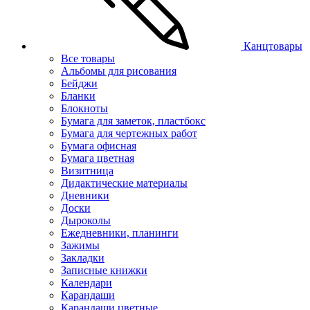
Канцтовары
Все товары
Альбомы для рисования
Бейджи
Бланки
Блокноты
Бумага для заметок, пластбокс
Бумага для чертежных работ
Бумага офисная
Бумага цветная
Визитница
Дидактические материалы
Дневники
Доски
Дыроколы
Ежедневники, планинги
Зажимы
Закладки
Записные книжки
Календари
Карандаши
Карандаши цветные