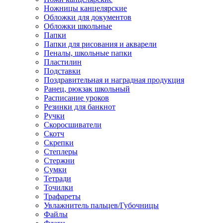
Ножницы канцелярские
Обложки для документов
Обложки школьные
Папки
Папки для рисования и акварели
Пеналы, школьные папки
Пластилин
Подставки
Поздравительная и наградная продукция
Ранец, рюкзак школьный
Расписание уроков
Резинки для банкнот
Ручки
Скоросшиватели
Скотч
Скрепки
Степлеры
Стержни
Сумки
Тетради
Точилки
Трафареты
Увлажнитель пальцев/Губочницы
Файлы