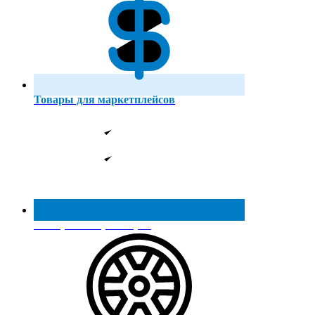
Товары для маркетплейсов
Реестр МинПромТорга