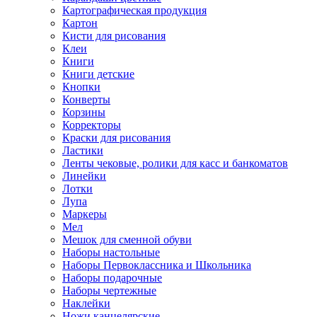
Картографическая продукция
Картон
Кисти для рисования
Клеи
Книги
Книги детские
Кнопки
Конверты
Корзины
Корректоры
Краски для рисования
Ластики
Ленты чековые, ролики для касс и банкоматов
Линейки
Лотки
Лупа
Маркеры
Мел
Мешок для сменной обуви
Наборы настольные
Наборы Первоклассника и Школьника
Наборы подарочные
Наборы чертежные
Наклейки
Ножи канцелярские