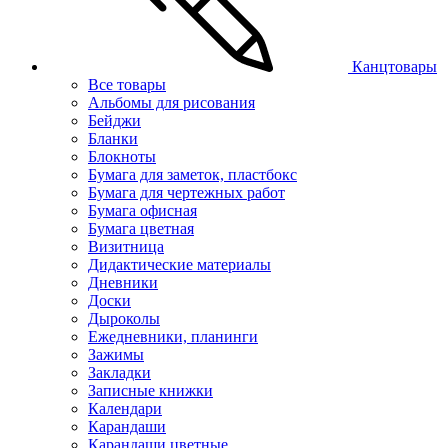
Канцтовары
Все товары
Альбомы для рисования
Бейджи
Бланки
Блокноты
Бумага для заметок, пластбокс
Бумага для чертежных работ
Бумага офисная
Бумага цветная
Визитница
Дидактические материалы
Дневники
Доски
Дыроколы
Ежедневники, планинги
Зажимы
Закладки
Записные книжки
Календари
Карандаши
Карандаши цветные