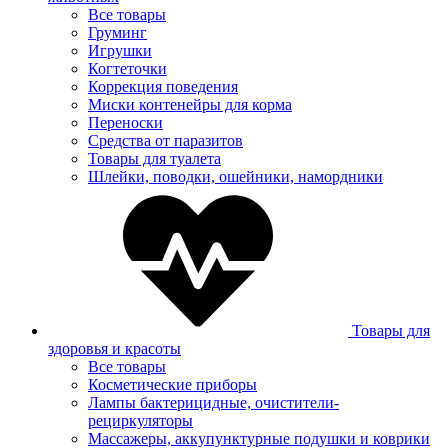
Все товары
Груминг
Игрушки
Когтеточки
Коррекция поведения
Миски контенейры для корма
Переноски
Средства от паразитов
Товары для туалета
Шлейки, поводки, ошейники, намордники
Товары для
здоровья и красоты
Все товары
Косметические приборы
Лампы бактерицидные, очистители-
рециркуляторы
Массажеры, аккупунктурные подушки и коврики