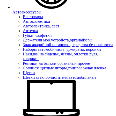
Автоаксессуары
Все товары
Автокосметика
Автоэлектрика, свет
Аптечка
Губки, салфетки
Держатели моб.устройств,органайзеры
Знак аварийной остановки, средства безопасности
Наборы автомобилиста, домкраты, воронки
Накидки на сиденье, чехлы, оплетки руля,
коврики.
Резинки на багажн.органайз.и прочее
Солнцезащитные шторы,тонировочная пленка
Щетки
Щетки стеклоочистителя автомобильные