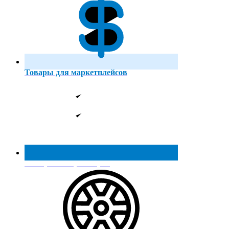
Товары для маркетплейсов
Реестр МинПромТорга