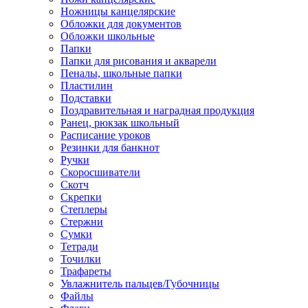
Ножницы канцелярские
Обложки для документов
Обложки школьные
Папки
Папки для рисования и акварели
Пеналы, школьные папки
Пластилин
Подставки
Поздравительная и наградная продукция
Ранец, рюкзак школьный
Расписание уроков
Резинки для банкнот
Ручки
Скоросшиватели
Скотч
Скрепки
Степлеры
Стержни
Сумки
Тетради
Точилки
Трафареты
Увлажнитель пальцев/Губочницы
Файлы