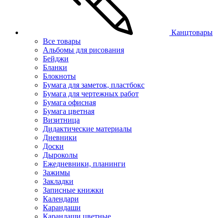
Канцтовары
Все товары
Альбомы для рисования
Бейджи
Бланки
Блокноты
Бумага для заметок, пластбокс
Бумага для чертежных работ
Бумага офисная
Бумага цветная
Визитница
Дидактические материалы
Дневники
Доски
Дыроколы
Ежедневники, планинги
Зажимы
Закладки
Записные книжки
Календари
Карандаши
Карандаши цветные