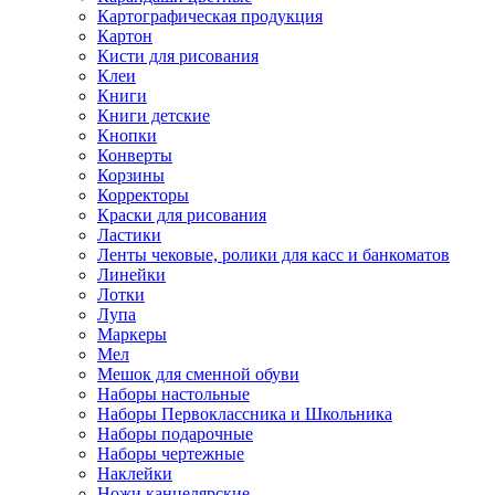
Картографическая продукция
Картон
Кисти для рисования
Клеи
Книги
Книги детские
Кнопки
Конверты
Корзины
Корректоры
Краски для рисования
Ластики
Ленты чековые, ролики для касс и банкоматов
Линейки
Лотки
Лупа
Маркеры
Мел
Мешок для сменной обуви
Наборы настольные
Наборы Первоклассника и Школьника
Наборы подарочные
Наборы чертежные
Наклейки
Ножи канцелярские