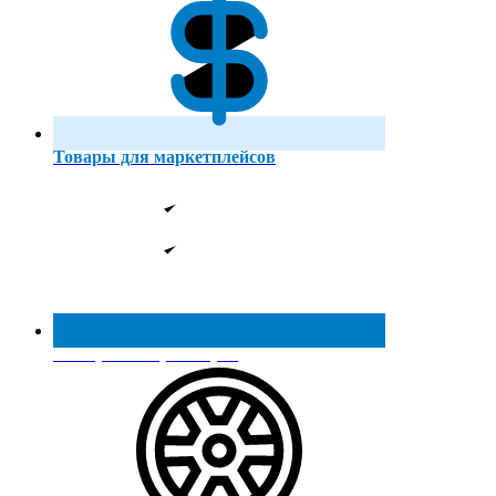
Товары для маркетплейсов
Реестр МинПромТорга