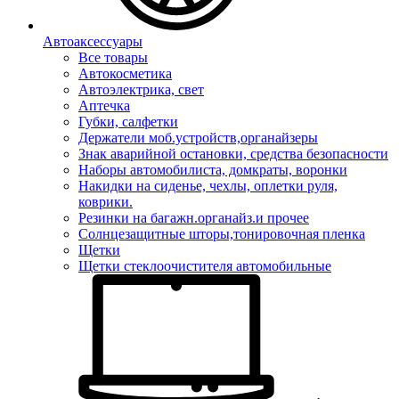
Автоаксессуары
Все товары
Автокосметика
Автоэлектрика, свет
Аптечка
Губки, салфетки
Держатели моб.устройств,органайзеры
Знак аварийной остановки, средства безопасности
Наборы автомобилиста, домкраты, воронки
Накидки на сиденье, чехлы, оплетки руля,
коврики.
Резинки на багажн.органайз.и прочее
Солнцезащитные шторы,тонировочная пленка
Щетки
Щетки стеклоочистителя автомобильные