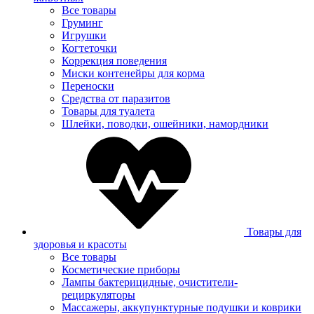
Все товары
Груминг
Игрушки
Когтеточки
Коррекция поведения
Миски контенейры для корма
Переноски
Средства от паразитов
Товары для туалета
Шлейки, поводки, ошейники, намордники
Товары для
здоровья и красоты
Все товары
Косметические приборы
Лампы бактерицидные, очистители-
рециркуляторы
Массажеры, аккупунктурные подушки и коврики