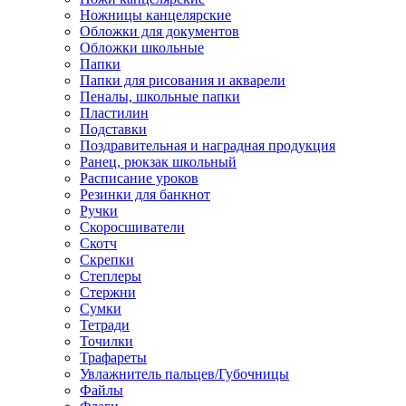
Ножницы канцелярские
Обложки для документов
Обложки школьные
Папки
Папки для рисования и акварели
Пеналы, школьные папки
Пластилин
Подставки
Поздравительная и наградная продукция
Ранец, рюкзак школьный
Расписание уроков
Резинки для банкнот
Ручки
Скоросшиватели
Скотч
Скрепки
Степлеры
Стержни
Сумки
Тетради
Точилки
Трафареты
Увлажнитель пальцев/Губочницы
Файлы