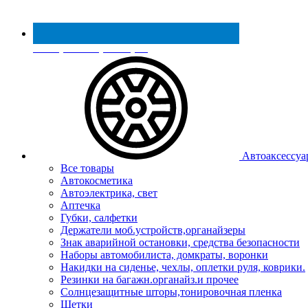
Реестр МинПромТорга
Автоаксессуа
Все товары
Автокосметика
Автоэлектрика, свет
Аптечка
Губки, салфетки
Держатели моб.устройств,органайзеры
Знак аварийной остановки, средства безопасности
Наборы автомобилиста, домкраты, воронки
Накидки на сиденье, чехлы, оплетки руля, коврики.
Резинки на багажн.органайз.и прочее
Солнцезащитные шторы,тонировочная пленка
Щетки