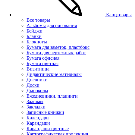
Канцтовары
Все товары
Альбомы для рисования
Бейджи
Бланки
Блокноты
Бумага для заметок, пластбокс
Бумага для чертежных работ
Бумага офисная
Бумага цветная
Визитница
Дидактические материалы
Дневники
Доски
Дыроколы
Ежедневники, планинги
Зажимы
Закладки
Записные книжки
Календари
Карандаши
Карандаши цветные
Картографическая продукция