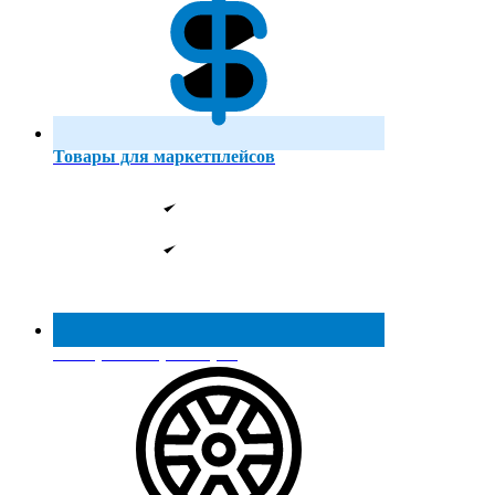
Товары для маркетплейсов
Реестр МинПромТорга