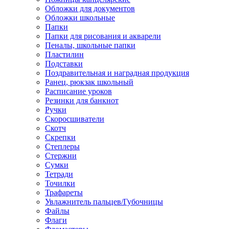
Обложки для документов
Обложки школьные
Папки
Папки для рисования и акварели
Пеналы, школьные папки
Пластилин
Подставки
Поздравительная и наградная продукция
Ранец, рюкзак школьный
Расписание уроков
Резинки для банкнот
Ручки
Скоросшиватели
Скотч
Скрепки
Степлеры
Стержни
Сумки
Тетради
Точилки
Трафареты
Увлажнитель пальцев/Губочницы
Файлы
Флаги