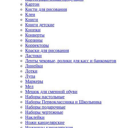
Картон
Кисти для рисования
Клеи
Книги
Книги детские
Кнопки
Конверты
Корзины
Корректоры
Краски для рисования
Ластики
Ленты чековые, ролики для касс и банкоматов
Линейки
Лотки
Лупа
Маркеры
Мел
Мешок для сменной обуви
Наборы настольные
Наборы Первоклассника и Школьника
Наборы подарочные
Наборы чертежные
Наклейки
Ножи канцелярские
Ножницы канцелярские