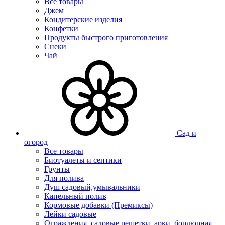
Все товары
Джем
Кондитерские изделия
Конфетки
Продукты быстрого приготовления
Снеки
Чай
Сад и
огород
Все товары
Биотуалеты и септики
Грунты
Для полива
Душ садовый,умывальники
Капельный полив
Кормовые добавки (Премиксы)
Лейки садовые
Ограждения, садовые решетки, арки, бордюрная