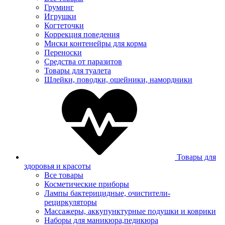
Груминг
Игрушки
Когтеточки
Коррекция поведения
Миски контенейры для корма
Переноски
Средства от паразитов
Товары для туалета
Шлейки, поводки, ошейники, намордники
Товары для
здоровья и красоты
Все товары
Косметические приборы
Лампы бактерицидные, очистители-
рециркуляторы
Массажеры, аккупунктурные подушки и коврики
Наборы для маникюра,педикюра