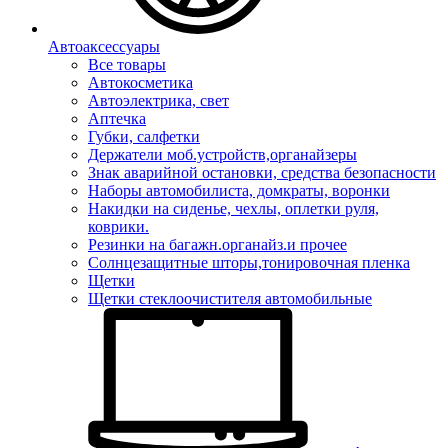
Автоаксессуары
Все товары
Автокосметика
Автоэлектрика, свет
Аптечка
Губки, салфетки
Держатели моб.устройств,органайзеры
Знак аварийной остановки, средства безопасности
Наборы автомобилиста, домкраты, воронки
Накидки на сиденье, чехлы, оплетки руля,
коврики.
Резинки на багажн.органайз.и прочее
Солнцезащитные шторы,тонировочная пленка
Щетки
Щетки стеклоочистителя автомобильные