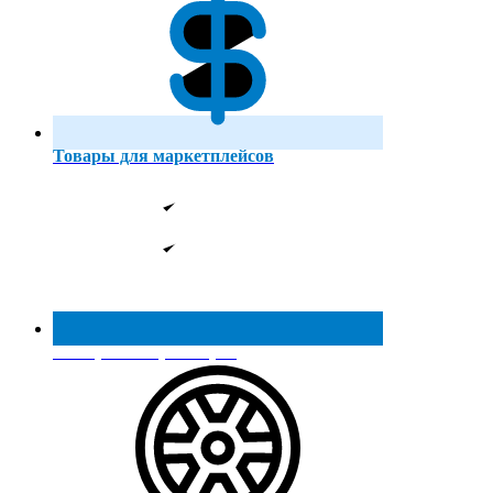
Товары для маркетплейсов
Реестр МинПромТорга