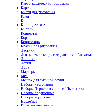
Картографическая продукция
Картон
Кисти для рисования
Клеи
Книги
Книги детские
Кнопки
Конверты
Корзины
Корректоры
Краски для рисования
Ластики
Ленты чековые, ролики для касс и банкоматов
Линейки
Лотки
Лупа
Маркеры
Мел
Мешок для сменной обуви
Наборы настольные
Наборы Первоклассника и Школьника
Наборы подарочные
Наборы чертежные
Наклейки
Ножи канцелярские