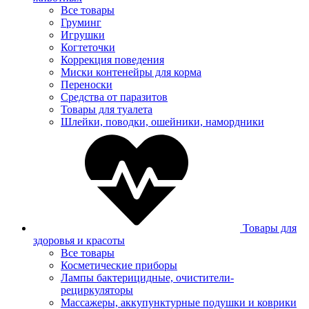
Все товары
Груминг
Игрушки
Когтеточки
Коррекция поведения
Миски контенейры для корма
Переноски
Средства от паразитов
Товары для туалета
Шлейки, поводки, ошейники, намордники
Товары для
здоровья и красоты
Все товары
Косметические приборы
Лампы бактерицидные, очистители-
рециркуляторы
Массажеры, аккупунктурные подушки и коврики