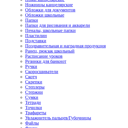
Ножницы канцелярские
Обложки для документов
Обложки школьные
Папки
Папки для рисования и акварели
Пеналы, школьные папки
Пластилин
Подставки
Поздравительная и наградная продукция
Ранец, рюкзак школьный
Расписание уроков
Резинки для банкнот
Ручки
Скоросшиватели
Скотч
Скрепки
Степлеры
Стержни
Сумки
Тетради
Точилки
Трафареты
Увлажнитель пальцев/Губочницы
Файлы