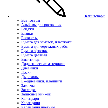
Канцтовары
Все товары
Альбомы для рисования
Бейджи
Бланки
Блокноты
Бумага для заметок, пластбокс
Бумага для чертежных работ
Бумага офисная
Бумага цветная
Визитница
Дидактические материалы
Дневники
Доски
Дыроколы
Ежедневники, планинги
Зажимы
Закладки
Записные книжки
Календари
Карандаши
Карандаши цветные