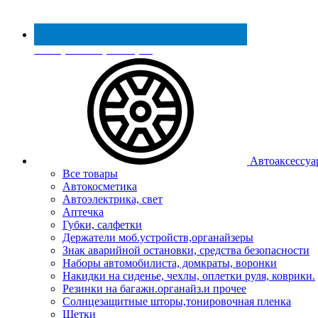
Реестр МинПромТорга
Автоаксессуа
Все товары
Автокосметика
Автоэлектрика, свет
Аптечка
Губки, салфетки
Держатели моб.устройств,органайзеры
Знак аварийной остановки, средства безопасности
Наборы автомобилиста, домкраты, воронки
Накидки на сиденье, чехлы, оплетки руля, коврики.
Резинки на багажн.органайз.и прочее
Солнцезащитные шторы,тонировочная пленка
Щетки