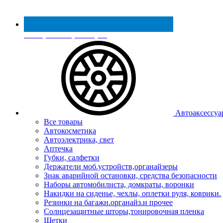
Реестр МинПромТорга
Автоаксессуа
Все товары
Автокосметика
Автоэлектрика, свет
Аптечка
Губки, салфетки
Держатели моб.устройств,органайзеры
Знак аварийной остановки, средства безопасности
Наборы автомобилиста, домкраты, воронки
Накидки на сиденье, чехлы, оплетки руля, коврики.
Резинки на багажн.органайз.и прочее
Солнцезащитные шторы,тонировочная пленка
Щетки