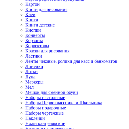
Картон
Кисти для рисования
Клеи
Книги
Книги детские
Кнопки
Конверты
Корзины
Корректоры
Краски для рисования
Ластики
Ленты чековые, ролики для касс и банкоматов
Линейки
Лотки
Лупа
Маркеры
Мел
Мешок для сменной обуви
Наборы настольные
Наборы Первоклассника и Школьника
Наборы подарочные
Наборы чертежные
Наклейки
Ножи канцелярские
Ножницы канцелярские