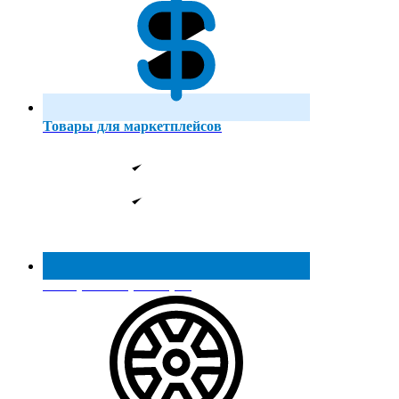
Товары для маркетплейсов
Реестр МинПромТорга