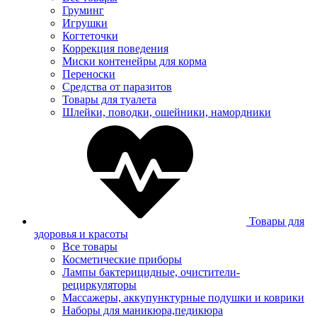
Груминг
Игрушки
Когтеточки
Коррекция поведения
Миски контенейры для корма
Переноски
Средства от паразитов
Товары для туалета
Шлейки, поводки, ошейники, намордники
Товары для
здоровья и красоты
Все товары
Косметические приборы
Лампы бактерицидные, очистители-
рециркуляторы
Массажеры, аккупунктурные подушки и коврики
Наборы для маникюра,педикюра