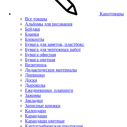
Канцтовары
Все товары
Альбомы для рисования
Бейджи
Бланки
Блокноты
Бумага для заметок, пластбокс
Бумага для чертежных работ
Бумага офисная
Бумага цветная
Визитница
Дидактические материалы
Дневники
Доски
Дыроколы
Ежедневники, планинги
Зажимы
Закладки
Записные книжки
Календари
Карандаши
Карандаши цветные
Картографическая продукция