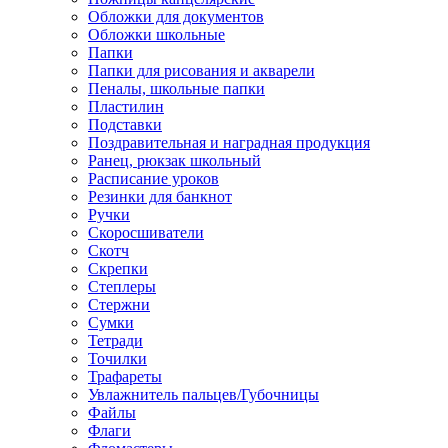
Обложки для документов
Обложки школьные
Папки
Папки для рисования и акварели
Пеналы, школьные папки
Пластилин
Подставки
Поздравительная и наградная продукция
Ранец, рюкзак школьный
Расписание уроков
Резинки для банкнот
Ручки
Скоросшиватели
Скотч
Скрепки
Степлеры
Стержни
Сумки
Тетради
Точилки
Трафареты
Увлажнитель пальцев/Губочницы
Файлы
Флаги