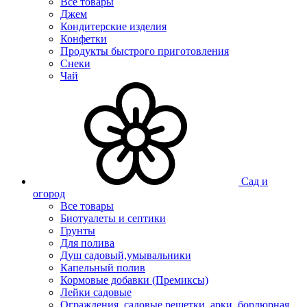
Все товары
Джем
Кондитерские изделия
Конфетки
Продукты быстрого приготовления
Снеки
Чай
Сад и
огород
Все товары
Биотуалеты и септики
Грунты
Для полива
Душ садовый,умывальники
Капельный полив
Кормовые добавки (Премиксы)
Лейки садовые
Ограждения, садовые решетки, арки, бордюрная